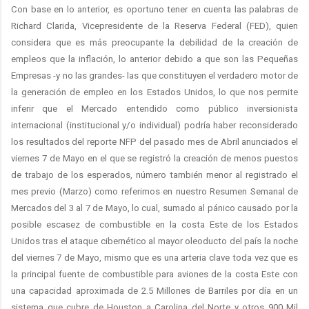
Con base en lo anterior, es oportuno tener en cuenta las palabras de
Richard Clarida, Vicepresidente de la Reserva Federal (FED), quien
considera que es más preocupante la debilidad de la creación de
empleos que la inflación, lo anterior debido a que son las Pequeñas
Empresas -y no las grandes- las que constituyen el verdadero motor de
la generación de empleo en los Estados Unidos, lo que nos permite
inferir que el Mercado entendido como público inversionista
internacional (institucional y/o individual) podría haber reconsiderado
los resultados del reporte NFP del pasado mes de Abril anunciados el
viernes 7 de Mayo en el que se registró la creación de menos puestos
de trabajo de los esperados, número también menor al registrado el
mes previo (Marzo) como referimos en nuestro Resumen Semanal de
Mercados del 3 al 7 de Mayo, lo cual, sumado al pánico causado por la
posible escasez de combustible en la costa Este de los Estados
Unidos tras el ataque cibernético al mayor oleoducto del país la noche
del viernes 7 de Mayo, mismo que es
una arteria clave toda vez que es
la principal fuente de combustible para aviones de la costa Este con
una capacidad aproximada de 2.5 Millones de Barriles por día en un
sistema que cubre de Houston a Carolina del Norte y otros 900 Mil