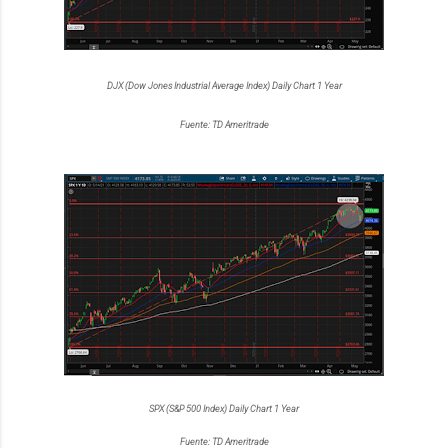
DJX (Dow Jones Industrial Average Index) Daily Chart 1 Year
Fuente: TD Ameritrade
SPX (S&P 500 Index) Daily Chart 1 Year
Fuente: TD Ameritrade