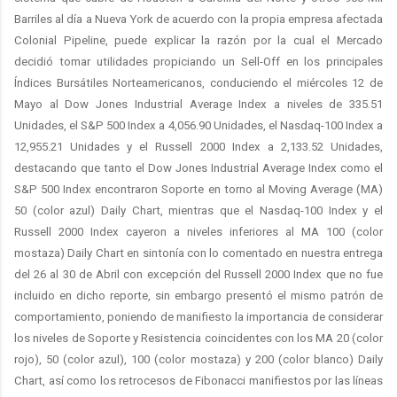
Barriles al día a Nueva York de acuerdo con la propia empresa afectada
Colonial Pipeline, puede explicar la razón por la cual el Mercado
decidió tomar utilidades propiciando un Sell-Off en los principales
Índices Bursátiles Norteamericanos, conduciendo el miércoles 12 de
Mayo al Dow Jones Industrial Average Index a niveles de 335.51
Unidades, el S&P 500 Index a 4,056.90 Unidades, el Nasdaq-100 Index a
12,955.21 Unidades y el Russell 2000 Index a 2,133.52 Unidades,
destacando que tanto el Dow Jones Industrial Average Index como el
S&P 500 Index encontraron Soporte en torno al Moving Average (MA)
50 (color azul) Daily Chart, mientras que el Nasdaq-100 Index y el
Russell 2000 Index cayeron a niveles inferiores al MA 100 (color
mostaza) Daily Chart en sintonía con lo comentado en nuestra entrega
del 26 al 30 de Abril con excepción del Russell 2000 Index que no fue
incluido en dicho reporte, sin embargo presentó el mismo patrón de
comportamiento, poniendo de manifiesto la importancia de considerar
los niveles de Soporte y Resistencia coincidentes con los MA 20 (color
rojo), 50 (color azul), 100 (color mostaza) y 200 (color blanco) Daily
Chart, así como los retrocesos de Fibonacci manifiestos por las líneas