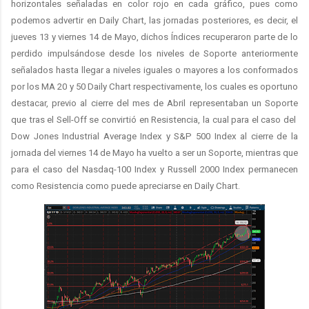
horizontales señaladas en color rojo en cada gráfico, pues como
podemos advertir en Daily Chart, las jornadas posteriores, es decir, el
jueves 13 y viernes 14 de Mayo, dichos Índices recuperaron parte de lo
perdido impulsándose desde los niveles de Soporte anteriormente
señalados hasta llegar a niveles iguales o mayores a los conformados
por los MA 20 y 50 Daily Chart respectivamente, los cuales es oportuno
destacar, previo al cierre del mes de Abril representaban un Soporte
que tras el Sell-Off se convirtió en Resistencia, la cual para el caso del
Dow Jones Industrial Average Index y S&P 500 Index al cierre de la
jornada del viernes 14 de Mayo ha vuelto a ser un Soporte, mientras que
para el caso del Nasdaq-100 Index y Russell 2000 Index permanecen
como Resistencia como puede apreciarse en Daily Chart.