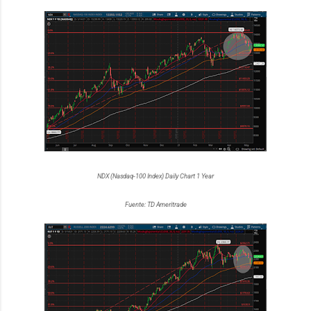
NDX (Nasdaq-100 Index) Daily Chart 1 Year
Fuente: TD Ameritrade