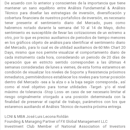
De acuerdo con lo anterior y conscientes de la importancia que tiene
mantener un sano equilibrio entre Análisis Fundamental & Análisis
Técnico para diseñar las estrategias de inversión, diversificación y
cobertura financiera de nuestros portafolios de inversión, es necesario
tener presente el sentimiento diario del Mercado, pues como
habremos notado durante la semana del 10 al 14 de Mayo, dicho
sentimiento es susceptible de llevar las cotizaciones de un extremo a
otro, por lo que es preciso auxiliarnos de periodos de tiempo menores
en los gráficos objeto de análisis para identificar el sentimiento diario
del Mercado, para lo cual es de utilidad auxiliarnos de 60 Min Chart 20
Days, mismo que nos permite visualizar el comportamiento diario de
cada instrumento cada hora, considerando un periodo de 20 días de
operación que en estricto sentido corresponden a las últimas 4
semanas consideradas de lunes a viernes, de esta forma estaremos en
condición de visualizar los niveles de Soporte y Resistencia próximos
inmediatos, permitiéndonos establecer los niveles para tomar posición
dentro del Mercado -sea a la alza o a la baja según corresponda-, así
como el nivel objetivo para tomar utilidades -Target- y/o el nivel
máximo de tolerancia -Stop Loss- en caso de ser necesario limitar el
riesgo originalmente otorgado a una posición determinada con la
finalidad de preservar el capital de trabajo, parámetros con los que
estaremos auxiliando el Análisis Técnico de nuestra próxima entrega.
LCNI & MBA José Luis Lecona Roldán
Founding & Managing Partner of FX Global Management LLC
Investment Club Member of National Association of Investors