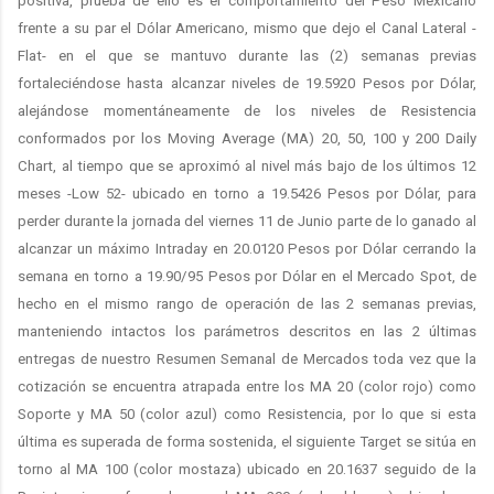
positiva, prueba de ello es el comportamiento del Peso Mexicano
frente a su par el Dólar Americano, mismo que dejo el Canal Lateral -
Flat- en el que se mantuvo durante las (2) semanas previas
fortaleciéndose hasta alcanzar niveles de 19.5920 Pesos por Dólar,
alejándose momentáneamente de los niveles de Resistencia
conformados por los Moving Average (MA) 20, 50, 100 y 200 Daily
Chart, al tiempo que se aproximó al nivel más bajo de los últimos 12
meses -Low 52- ubicado en torno a 19.5426 Pesos por Dólar, para
perder durante la jornada del viernes 11 de Junio parte de lo ganado al
alcanzar un máximo Intraday en 20.0120 Pesos por Dólar cerrando la
semana en torno a 19.90/95 Pesos por Dólar en el Mercado Spot, de
hecho en el mismo rango de operación de las 2 semanas previas,
manteniendo intactos los parámetros descritos en las 2 últimas
entregas de nuestro Resumen Semanal de Mercados toda vez que la
cotización se encuentra atrapada entre los MA 20 (color rojo) como
Soporte y MA 50 (color azul) como Resistencia, por lo que si esta
última es superada de forma sostenida, el siguiente Target se sitúa en
torno al MA 100 (color mostaza) ubicado en 20.1637 seguido de la