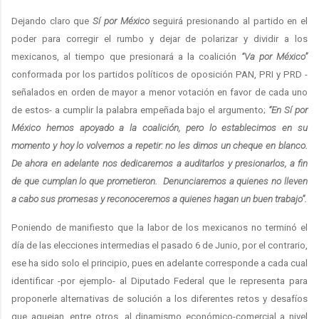
Dejando claro que
Sí por México
seguirá presionando al partido en el
poder para corregir el rumbo y dejar de polarizar y dividir a los
mexicanos, al tiempo que presionará a la coalición
“Va por México”
conformada por los partidos políticos de oposición PAN, PRI y PRD -
señalados en orden de mayor a menor votación en favor de cada uno
de estos- a cumplir la palabra empeñada bajo el argumento;
“En Sí por
México hemos apoyado a la coalición, pero lo establecimos en su
momento y hoy lo volvemos a repetir: no les dimos un cheque en blanco.
De ahora en adelante nos dedicaremos a auditarlos y presionarlos, a fin
de que cumplan lo que prometieron. Denunciaremos a quienes no lleven
a cabo sus promesas y reconoceremos a quienes hagan un buen trabajo”.
Poniendo de manifiesto que la labor de los mexicanos no terminó el
día de las elecciones intermedias el pasado 6 de Junio, por el contrario,
ese ha sido solo el principio, pues en adelante corresponde a cada cual
identificar -por ejemplo- al Diputado Federal que le representa para
proponerle alternativas de solución a los diferentes retos y desafíos
que aquejan, entre otros, al dinamismo económico-comercial a nivel