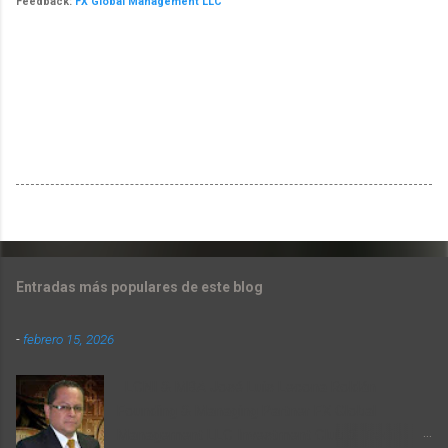
Feedback:
FX Global Management LLC
Entradas más populares de este blog
-
febrero 15, 2026
LCNI & MBA José Luis Lecona Roldán
Founding & Managing Partner FX Global
Management LLC Investment Club & Trading