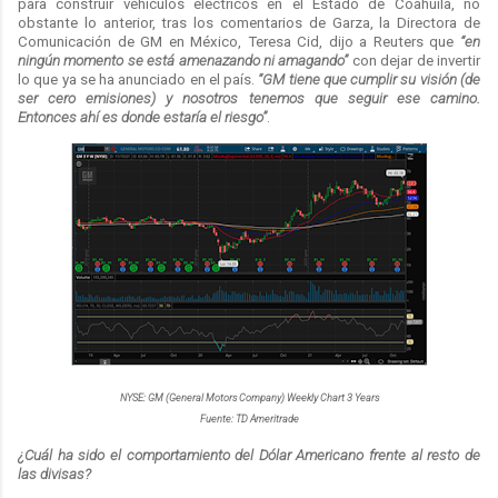
para construir vehículos eléctricos en el Estado de Coahuila, no
obstante lo anterior, tras los comentarios de Garza, la Directora de
Comunicación de GM en México, Teresa Cid, dijo a Reuters que
“en
ningún momento se está amenazando ni amagando”
con dejar de invertir
lo que ya se ha anunciado en el país.
“GM tiene que cumplir su visión (de
ser cero emisiones) y nosotros tenemos que seguir ese camino.
Entonces ahí es donde estaría el riesgo”
.
NYSE: GM (General Motors Company) Weekly Chart 3 Years
Fuente: TD Ameritrade
¿Cuál ha sido el comportamiento del Dólar Americano frente al resto de
las divisas?