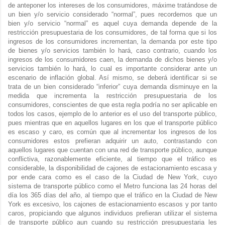
de anteponer los intereses de los consumidores, máxime tratándose de
un bien y/o servicio considerado “normal”, pues recordemos que un
bien y/o servicio “normal” es aquel cuya demanda depende de la
restricción presupuestaria de los consumidores, de tal forma que si los
ingresos de los consumidores incrementan, la demanda por este tipo
de bienes y/o servicios también lo hará, caso contrario, cuando los
ingresos de los consumidores caen, la demanda de dichos bienes y/o
servicios también lo hará, lo cual es importante considerar ante un
escenario de inflación global. Así mismo, se deberá identificar si se
trata de un bien considerado “inferior” cuya demanda disminuye en la
medida que incrementa la restricción presupuestaria de los
consumidores, conscientes de que esta regla podría no ser aplicable en
todos los casos, ejemplo de lo anterior es el uso del transporte público,
pues mientras que en aquellos lugares en los que el transporte público
es escaso y caro, es común que al incrementar los ingresos de los
consumidores estos prefieran adquirir un auto, contrastando con
aquellos lugares que cuentan con una red de transporte público, aunque
conflictiva, razonablemente eficiente, al tiempo que el tráfico es
considerable, la disponibilidad de cajones de estacionamiento escasa y
por ende cara como es el caso de la Ciudad de New York, cuyo
sistema de transporte público como el Metro funciona las 24 horas del
día los 365 días del año, al tiempo que el tráfico en la Ciudad de New
York es excesivo, los cajones de estacionamiento escasos y por tanto
caros, propiciando que algunos individuos prefieran utilizar el sistema
de transporte público aun cuando su restricción presupuestaria les