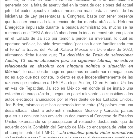
generada por la falta de asertividad en la toma de decisiones del actual
jefe del poder ejecutivo federal mexicano manifiesta a través de las
iniciativas de Ley presentadas al Congreso, baste con tener presente
que tras ser anunciada la intención de dar marcha atrás a la Reforma
Energética impulsada durante la pasada administración, mucho se ha
rumorado que TESLA decidió abandonar la idea de construir una planta
en el Estado de Jalisco por temor a perder su inversión, lo cual es
oportuno señalar, ha sido desmentido “por una fuente familiarizada con
el tema” a través del Portal Xataka México en Diciembre de 2020,
afirmando dicha fuente que;
"La decisión de Tesla de seleccionar
Austin, TX como ubicación para su siguiente fabrica, no estuvo
relacionada en absoluto con ninguna política o situación en
México"
, lo cual desde luego no podemos ni confirmar ni negar pues
no es algo que nos conste, lo cierto es que independientemente de las
razones que motivaron a TESLA a elegir Austin, TX en Estados Unidos
en vez de Tepatitlán, Jalisco en México -en donde si se instaló una
estación de carga rápida-, juegan un papel relevante los subsidios a los
autos eléctricos anunciados por el Presidente de los Estados Unidos,
Joe Biden, mismos que han generado temor entre (25) países con una
desarrollada industria automotriz incluidos México y Canadá, países
que en su conjunto han enviado un documento al Congreso de Estados
Unidos expresando su preocupación al respecto, destacando que de
acuerdo con la Comisión del Senado de México encargada de velar por
el cumplimiento del T-MEC;
“…la iniciativa podría violar normativas