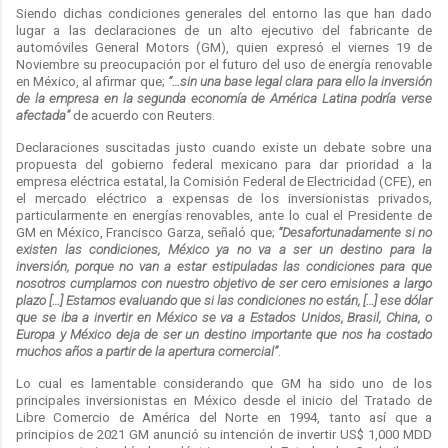
Siendo dichas condiciones generales del entorno las que han dado
lugar a las declaraciones de un alto ejecutivo del fabricante de
automóviles General Motors (GM), quien expresó el viernes 19 de
Noviembre su preocupación por el futuro del uso de energía renovable
en México, al afirmar que;
“…sin una base legal clara para ello la inversión
de la empresa en la segunda economía de América Latina podría verse
afectada”
de acuerdo con Reuters.
Declaraciones suscitadas justo cuando existe un debate sobre una
propuesta del gobierno federal mexicano para dar prioridad a la
empresa eléctrica estatal, la Comisión Federal de Electricidad (CFE), en
el mercado eléctrico a expensas de los inversionistas privados,
particularmente en energías renovables, ante lo cual el Presidente de
GM en México, Francisco Garza, señaló que;
“Desafortunadamente si no
existen las condiciones, México ya no va a ser un destino para la
inversión, porque no van a estar estipuladas las condiciones para que
nosotros cumplamos con nuestro objetivo de ser cero emisiones a largo
plazo […] Estamos evaluando que si las condiciones no están, […] ese dólar
que se iba a invertir en México se va a Estados Unidos, Brasil, China, o
Europa y México deja de ser un destino importante que nos ha costado
muchos años a partir de la apertura comercial”
.
Lo cual es lamentable considerando que GM ha sido uno de los
principales inversionistas en México desde el inicio del Tratado de
Libre Comercio de América del Norte en 1994, tanto así que a
principios de 2021 GM anunció su intención de invertir US$ 1,000 MDD