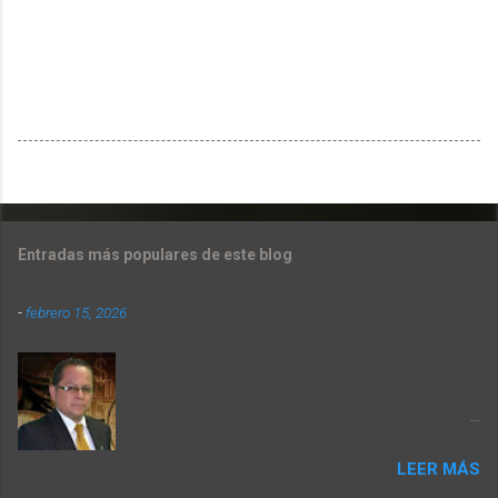
Entradas más populares de este blog
-
febrero 15, 2026
LCNI & MBA José Luis Lecona Roldán
Founding & Managing Partner FX Global
Management LLC Investment Club & Trading
Company Resumen Semanal de Mercados del
LEER MÁS
9 al 13 de Febrero 2026. T-MEC: Entre la