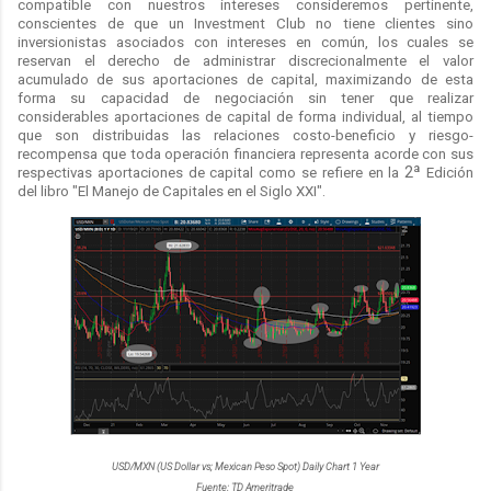
compatible con nuestros intereses consideremos pertinente,
conscientes de que un Investment Club no tiene clientes sino
inversionistas asociados con intereses en común, los cuales se
reservan el derecho de administrar discrecionalmente el valor
acumulado de sus aportaciones de capital, maximizando de esta
forma su capacidad de negociación sin tener que realizar
considerables aportaciones de capital de forma individual, al tiempo
que son distribuidas las relaciones costo-beneficio y riesgo-
recompensa que toda operación financiera representa acorde con sus
2ª
respectivas aportaciones de capital como se refiere en la
Edición
del libro "El Manejo de Capitales en el Siglo XXI".
USD/MXN (US Dollar vs; Mexican Peso Spot) Daily Chart 1 Year
Fuente: TD Ameritrade