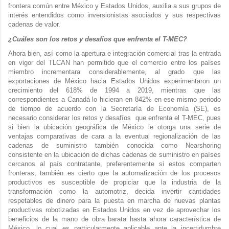
frontera común entre México y Estados Unidos, auxilia a sus grupos de
interés entendidos como inversionistas asociados y sus respectivas
cadenas de valor.
¿Cuáles son los retos y desafíos que enfrenta el T-MEC?
Ahora bien, así como la apertura e integración comercial tras la entrada
en vigor del TLCAN han permitido que el comercio entre los países
miembro incrementara considerablemente, al grado que las
exportaciones de México hacia Estados Unidos experimentaron un
crecimiento del 618% de 1994 a 2019, mientras que las
correspondientes a Canadá lo hicieran en 842% en ese mismo periodo
de tiempo de acuerdo con la Secretaría de Economía (SE), es
necesario considerar los retos y desafíos que enfrenta el T-MEC, pues
si bien la ubicación geográfica de México le otorga una serie de
ventajas comparativas de cara a la eventual regionalización de las
cadenas de suministro también conocida como Nearshoring
consistente en la ubicación de dichas cadenas de suministro en países
cercanos al país contratante, preferentemente si estos comparten
fronteras, también es cierto que la automatización de los procesos
productivos es susceptible de propiciar que la industria de la
transformación como la automotriz, decida invertir cantidades
respetables de dinero para la puesta en marcha de nuevas plantas
productivas robotizadas en Estados Unidos en vez de aprovechar los
beneficios de la mano de obra barata hasta ahora característica de
México, lo cual es particularmente aplicable ante la incertidumbre