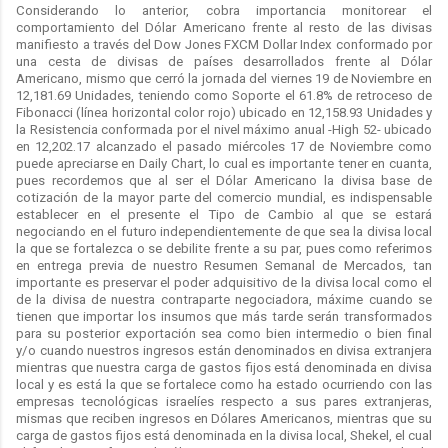
Considerando lo anterior, cobra importancia monitorear el
comportamiento del Dólar Americano frente al resto de las divisas
manifiesto a través del Dow Jones FXCM Dollar Index conformado por
una cesta de divisas de países desarrollados frente al Dólar
Americano, mismo que cerró la jornada del viernes 19 de Noviembre en
12,181.69 Unidades, teniendo como Soporte el 61.8% de retroceso de
Fibonacci (línea horizontal color rojo) ubicado en 12,158.93 Unidades y
la Resistencia conformada por el nivel máximo anual -High 52- ubicado
en 12,202.17 alcanzado el pasado miércoles 17 de Noviembre como
puede apreciarse en Daily Chart, lo cual es importante tener en cuanta,
pues recordemos que al ser el Dólar Americano la divisa base de
cotización de la mayor parte del comercio mundial, es indispensable
establecer en el presente el Tipo de Cambio al que se estará
negociando en el futuro independientemente de que sea la divisa local
la que se fortalezca o se debilite frente a su par, pues como referimos
en entrega previa de nuestro Resumen Semanal de Mercados, tan
importante es preservar el poder adquisitivo de la divisa local como el
de la divisa de nuestra contraparte negociadora, máxime cuando se
tienen que importar los insumos que más tarde serán transformados
para su posterior exportación sea como bien intermedio o bien final
y/o cuando nuestros ingresos están denominados en divisa extranjera
mientras que nuestra carga de gastos fijos está denominada en divisa
local y es está la que se fortalece como ha estado ocurriendo con las
empresas tecnológicas israelíes respecto a sus pares extranjeras,
mismas que reciben ingresos en Dólares Americanos, mientras que su
carga de gastos fijos está denominada en la divisa local, Shekel, el cual