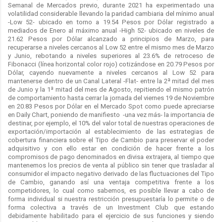
Semanal de Mercados previo, durante 2021 ha experimentado una
volatilidad considerable llevando la paridad cambiaria del mínimo anual
-Low 52- ubicado en torno a 19.54 Pesos por Dólar registrado a
mediados de Enero al máximo anual -High 52- ubicado en niveles de
21.62 Pesos por Dólar alcanzado a principios de Marzo, para
recuperarse a niveles cercanos al Low 52 entre el mismo mes de Marzo
y Junio, rebotando a niveles superiores al 23.6% de retroceso de
Fibonacci (línea horizontal color rojo) cotizándose en 20.79 Pesos por
Dólar, cayendo nuevamente a niveles cercanos al Low 52 para
mantenerse dentro de un Canal Lateral -Flat- entre la 2ª mitad del mes
de Junio y la 1ª mitad del mes de Agosto, repitiendo el mismo patrón
de comportamiento hasta cerrar la jornada del viernes 19 de Noviembre
en 20.83 Pesos por Dólar en el Mercado Spot como puede apreciarse
en Daily Chart, poniendo de manifiesto -una vez más- la importancia de
destinar, por ejemplo, el 10% del valor total de nuestras operaciones de
exportación/importación al establecimiento de las estrategias de
cobertura financiera sobre el Tipo de Cambio para preservar el poder
adquisitivo y con ello estar en condición de hacer frente a los
compromisos de pago denominados en divisa extrajera, al tiempo que
mantenemos los precios de venta al público sin tener que trasladar al
consumidor el impacto negativo derivado de las fluctuaciones del Tipo
de Cambio, ganando así una ventaja competitiva frente a los
competidores, lo cual como sabemos, es posible llevar a cabo de
forma individual si nuestra restricción presupuestaría lo permite o de
forma colectiva a través de un Investment Club que estando
debidamente habilitado para el ejercicio de sus funciones y siendo