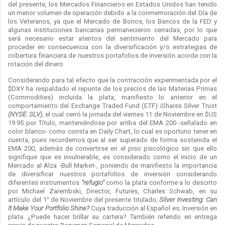
del presente, los Mercados Financieros en Estados Unidos han tenido
un menor volumen de operación debido a la conmemoración del Día de
los Veteranos, ya que el Mercado de Bonos, los Bancos de la FED y
algunas instituciones bancarias permanecieron cerradas, por lo que
será necesario estar atentos del sentimiento del Mercado para
proceder en consecuencia con la diversificación y/o estrategias de
cobertura financiera de nuestros portafolios de inversión acorde con la
rotación del dinero.
Considerando para tal efecto que la contracción experimentada por el
$DXY ha respaldado el repunte de los precios de las Materias Primas
(Commodities) incluida la plata, manifiesto lo anterior en el
comportamiento del Exchange Traded Fund (ETF) iShares Silver Trust
(NYSE: SLV)
, el cual cerró la jornada del viernes 11 de Noviembre en $US
19.95 por Título, manteniéndose por arriba del EMA 200 -señalado en
color blanco- como consta en Daily Chart, lo cual es oportuno tener en
cuenta, pues recordemos que al ser superado de forma sostenida el
EMA 200, además de convertirse en el piso psicológico sin que ello
signifique que es invulnerable, es considerado como el inicio de un
Mercado al Alza -Bull Market-, poniendo de manifiesto la importancia
de diversificar nuestros portafolios de inversión considerando
diferentes instrumentos
“refugio”
como la plata conforme a lo descrito
por Michael Zarembski, Director, Futures, Charles Schwab, en su
artículo del 1° de Noviembre del presente titulado;
Silver Investing: Can
It Make Your Portfolio Shine?
Cuya traducción al Español es; Inversión en
plata: ¿Puede hacer brillar su cartera? También referido en entrega