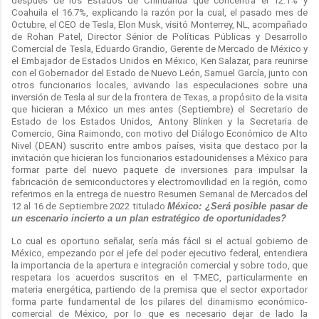
después de los Estados de Chihuahua que concentra el 12.1% y
Coahuila el 16.7%, explicando la razón por la cual, el pasado mes de
Octubre, el CEO de Tesla, Elon Musk, visitó Monterrey, NL, acompañado
de Rohan Patel, Director Sénior de Políticas Públicas y Desarrollo
Comercial de Tesla, Eduardo Grandio, Gerente de Mercado de México y
el Embajador de Estados Unidos en México, Ken Salazar, para reunirse
con el Gobernador del Estado de Nuevo León, Samuel García, junto con
otros funcionarios locales, avivando las especulaciones sobre una
inversión de Tesla al sur de la frontera de Texas, a propósito de la visita
que hicieran a México un mes antes (Septiembre) el Secretario de
Estado de los Estados Unidos, Antony Blinken y la Secretaria de
Comercio, Gina Raimondo, con motivo del Diálogo Económico de Alto
Nivel (DEAN) suscrito entre ambos países, visita que destaco por la
invitación que hicieran los funcionarios estadounidenses a México para
formar parte del nuevo paquete de inversiones para impulsar la
fabricación de semiconductores y electromovilidad en la región, como
referimos en la entrega de nuestro Resumen Semanal de Mercados del
12 al 16 de Septiembre 2022 titulado
México: ¿Será posible pasar de
un escenario incierto a un plan estratégico de oportunidades?
Lo cual es oportuno señalar, sería más fácil si el actual gobierno de
México, empezando por el jefe del poder ejecutivo federal, entendiera
la importancia de la apertura e integración comercial y sobre todo, que
respetara los acuerdos suscritos en el T-MEC, particularmente en
materia energética, partiendo de la premisa que el sector exportador
forma parte fundamental de los pilares del dinamismo económico-
comercial de México, por lo que es necesario dejar de lado la