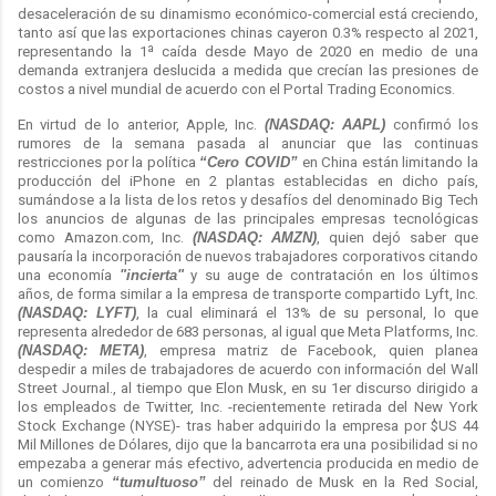
desaceleración de su dinamismo económico-comercial está creciendo,
tanto así que las exportaciones chinas cayeron 0.3% respecto al 2021,
representando la 1ª caída desde Mayo de 2020 en medio de una
demanda extranjera deslucida a medida que crecían las presiones de
costos a nivel mundial de acuerdo con el Portal Trading Economics.
En virtud de lo anterior, Apple, Inc.
(NASDAQ: AAPL)
confirmó los
rumores de la semana pasada al anunciar que las continuas
restricciones por la política
“Cero COVID”
en China están limitando la
producción del iPhone en 2 plantas establecidas en dicho país,
sumándose a la lista de los retos y desafíos del denominado Big Tech
los anuncios de algunas de las principales empresas tecnológicas
como Amazon.com, Inc.
(NASDAQ: AMZN)
, quien dejó saber que
pausaría la incorporación de nuevos trabajadores corporativos citando
una economía
"incierta"
y su auge de contratación en los últimos
años, de forma similar a la empresa de transporte compartido Lyft, Inc.
(NASDAQ: LYFT)
, la cual eliminará el 13% de su personal, lo que
representa alrededor de 683 personas, al igual que Meta Platforms, Inc.
(NASDAQ: META)
, empresa matriz de Facebook, quien planea
despedir a miles de trabajadores de acuerdo con información del Wall
Street Journal., al tiempo que Elon Musk, en su 1er discurso dirigido a
los empleados de Twitter, Inc. -recientemente retirada del New York
Stock Exchange (NYSE)- tras haber adquirido la empresa por $US 44
Mil Millones de Dólares, dijo que la bancarrota era una posibilidad si no
empezaba a generar más efectivo, advertencia producida en medio de
un comienzo
“tumultuoso”
del reinado de Musk en la Red Social,