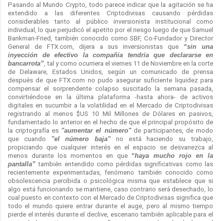
Pasando al Mundo Crypto, todo parece indicar que la agitación se ha
extendido a las diferentes Criptodivisas causando pérdidas
considerables tanto al público inversionista institucional como
individual, lo que perjudicó el apetito por el riesgo luego de que Samuel
Bankman-Fried, también conocido como SBF, Co-Fundador y Director
General de FTX.com, dijera a sus inversionistas que
“sin una
inyección de efectivo la compañía tendría que declararse en
bancarrota”
, tal y como ocurriera el viernes 11 de Noviembre en la corte
de Delaware, Estados Unidos, según un comunicado de prensa
después de que FTX.com no pudo asegurar suficiente liquidez para
compensar el sorprendente colapso suscitado la semana pasada,
convirtiéndose en la última plataforma -hasta ahora- de activos
digitales en sucumbir a la volatilidad en el Mercado de Criptodivisas
registrando al menos $US 10 Mil Millones de Dólares en pasivos,
fundamentado lo anterior en el hecho de que el principal propósito de
la criptografía es
"aumentar el número"
de participantes, de modo
que cuando
"el número baja"
no está haciendo su trabajo,
propiciando que cualquier interés en el espacio se desvanezca al
menos durante los momentos en que
“haya mucho rojo en la
pantalla”
también entendido como pérdidas significativas como las
recientemente experimentadas, fenómeno también conocido como
obsolescencia percibida o psicológica misma que establece que si
algo está funcionando se mantiene, caso contrario será desechado, lo
cual puesto en contexto con el Mercado de Criptodivisas significa que
todo el mundo quiere entrar durante el auge, pero al mismo tiempo
pierde el interés durante el declive, escenario también aplicable para el