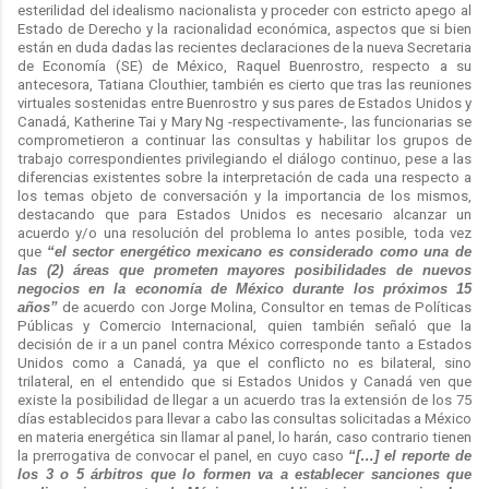
esterilidad del idealismo nacionalista y proceder con estricto apego al
Estado de Derecho y la racionalidad económica, aspectos que si bien
están en duda dadas las recientes declaraciones de la nueva Secretaria
de Economía (SE) de México, Raquel Buenrostro, respecto a su
antecesora, Tatiana Clouthier, también es cierto que tras las reuniones
virtuales sostenidas entre Buenrostro y sus pares de Estados Unidos y
Canadá, Katherine Tai y Mary Ng -respectivamente-, las funcionarias se
comprometieron a continuar las consultas y habilitar los grupos de
trabajo correspondientes privilegiando el diálogo continuo, pese a las
diferencias existentes sobre la interpretación de cada una respecto a
los temas objeto de conversación y la importancia de los mismos,
destacando que para Estados Unidos es necesario alcanzar un
acuerdo y/o una resolución del problema lo antes posible, toda vez
que
“el sector energético mexicano es considerado como una de
las (2) áreas que prometen mayores posibilidades de nuevos
negocios en la economía de México durante los próximos 15
años”
de acuerdo con Jorge Molina, Consultor en temas de Políticas
Públicas y Comercio Internacional, quien también señaló que la
decisión de ir a un panel contra México corresponde tanto a Estados
Unidos como a Canadá, ya que el conflicto no es bilateral, sino
trilateral, en el entendido que si Estados Unidos y Canadá ven que
existe la posibilidad de llegar a un acuerdo tras la extensión de los 75
días establecidos para llevar a cabo las consultas solicitadas a México
en materia energética sin llamar al panel, lo harán, caso contrario tienen
la prerrogativa de convocar el panel, en cuyo caso
“[…] el reporte de
los 3 o 5 árbitros que lo formen va a establecer sanciones que