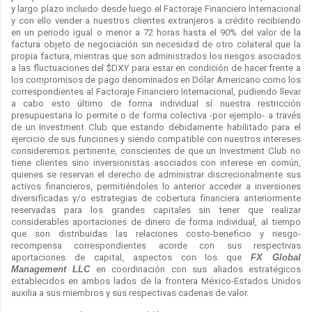
y largo plazo incluido desde luego el Factoraje Financiero Internacional
y con ello vender a nuestros clientes extranjeros a crédito recibiendo
en un periodo igual o menor a 72 horas hasta el 90% del valor de la
factura objeto de negociación sin necesidad de otro colateral que la
propia factura, mientras que son administrados los riesgos asociados
a las fluctuaciones del $DXY para estar en condición de hacer frente a
los compromisos de pago denominados en Dólar Americano como los
correspondientes al Factoraje Financiero Internacional, pudiendo llevar
a cabo esto último de forma individual sí nuestra restricción
presupuestaria lo permite o de forma colectiva -por ejemplo- a través
de un Investment Club que estando debidamente habilitado para el
ejercicio de sus funciones y siendo compatible con nuestros intereses
consideremos pertinente, conscientes de que un Investment Club no
tiene clientes sino inversionistas asociados con interese en común,
quienes se reservan el derecho de administrar discrecionalmente sus
activos financieros, permitiéndoles lo anterior acceder a inversiones
diversificadas y/o estrategias de cobertura financiera anteriormente
reservadas para los grandes capitales sin tener que realizar
considerables aportaciones de dinero de forma individual, al tiempo
que son distribuidas las relaciones costo-beneficio y riesgo-
recompensa correspondientes acorde con sus respectivas
aportaciones de capital, aspectos con los que
FX Global
Management LLC
en coordinación con sus aliados estratégicos
establecidos en ambos lados de la frontera México-Estados Unidos
auxilia a sus miembros y sus respectivas cadenas de valor.