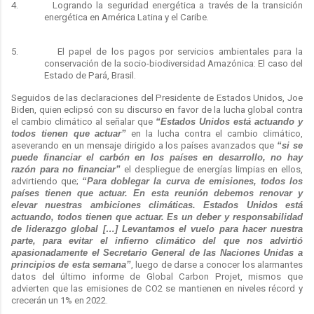
4. Logrando la seguridad energética a través de la transición
energética en América Latina y el Caribe.
5. El papel de los pagos por servicios ambientales para la
conservación de la socio-biodiversidad Amazónica: El caso del
Estado de Pará, Brasil.
Seguidos de las declaraciones del Presidente de Estados Unidos, Joe
Biden, quien eclipsó con su discurso en favor de la lucha global contra
el cambio climático al señalar que
“Estados Unidos está actuando y
todos tienen que actuar”
en la lucha contra el cambio climático,
aseverando en un mensaje dirigido a los países avanzados que
“si se
puede financiar el carbón en los países en desarrollo, no hay
razón para no financiar”
el despliegue de energías limpias en ellos,
advirtiendo que;
“Para doblegar la curva de emisiones, todos los
países tienen que actuar. En esta reunión debemos renovar y
elevar nuestras ambiciones climáticas. Estados Unidos está
actuando, todos tienen que actuar. Es un deber y responsabilidad
de liderazgo global […] Levantamos el vuelo para hacer nuestra
parte, para evitar el infierno climático del que nos advirtió
apasionadamente el Secretario General de las Naciones Unidas a
principios de esta semana”
, luego de darse a conocer los alarmantes
datos del último informe de Global Carbon Projet, mismos que
advierten que las emisiones de CO2 se mantienen en niveles récord y
crecerán un 1% en 2022.