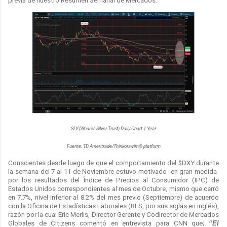
previa de nuestro Resumen Semanal de Mercados.
SLV (iShares Silver Trust) Daily Chart 1 Year
Fuente: TD Ameritrade/Thinkorswim® platform
Conscientes desde luego de que el comportamiento del $DXY durante
la semana del 7 al 11 de Noviembre estuvo motivado -en gran medida-
por los resultados del Índice de Precios al Consumidor (IPC) de
Estados Unidos correspondientes al mes de Octubre, mismo que cerró
en 7.7%, nivel inferior al 8.2% del mes previo (Septiembre) de acuerdo
con la Oficina de Estadísticas Laborales (BLS, por sus siglas en inglés),
razón por la cual Eric Merlis, Director Gerente y Codirector de Mercados
Globales de Citizens comentó en entrevista para CNN que;
“El