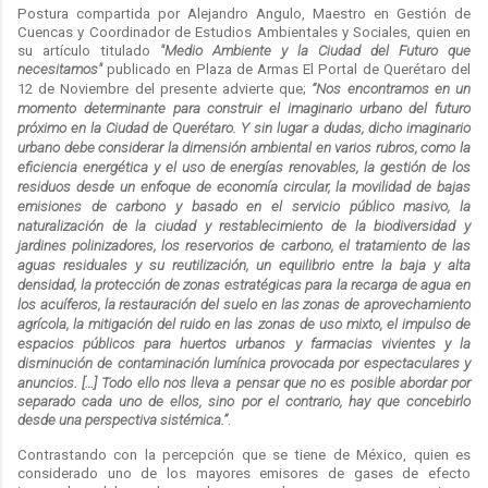
Postura compartida por Alejandro Angulo, Maestro en Gestión de
Cuencas y Coordinador de Estudios Ambientales y Sociales, quien en
su artículo titulado
"Medio Ambiente y la Ciudad del Futuro que
necesitamos"
publicado en Plaza de Armas El Portal de Querétaro del
12 de Noviembre del presente advierte que;
“Nos encontramos en un
momento determinante para construir el imaginario urbano del futuro
próximo en la Ciudad de Querétaro. Y sin lugar a dudas, dicho imaginario
urbano debe considerar la dimensión ambiental en varios rubros, como la
eficiencia energética y el uso de energías renovables, la gestión de los
residuos desde un enfoque de economía circular, la movilidad de bajas
emisiones de carbono y basado en el servicio público masivo, la
naturalización de la ciudad y restablecimiento de la biodiversidad y
jardines polinizadores, los reservorios de carbono, el tratamiento de las
aguas residuales y su reutilización, un equilibrio entre la baja y alta
densidad, la protección de zonas estratégicas para la recarga de agua en
los acuíferos, la restauración del suelo en las zonas de aprovechamiento
agrícola, la mitigación del ruido en las zonas de uso mixto, el impulso de
espacios públicos para huertos urbanos y farmacias vivientes y la
disminución de contaminación lumínica provocada por espectaculares y
anuncios.
[…] Todo ello nos lleva a pensar que no es posible abordar por
separado cada uno de ellos, sino por el contrario, hay que concebirlo
desde una perspectiva sistémica.
”
.
Contrastando con la percepción que se tiene de México, quien es
considerado uno de los mayores emisores de gases de efecto