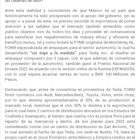
las cadenas de valor?
Ante esta realidad y conscientes de que México es un país que
históricamente ha sido prosperado con el apoyo del gobierno, sin su
apoyo o a pesar de este, es preciso recordar la importancia de poner
atención a las señales que el mercado también entendido como
público objetivo nos da todos los días y proceder en consecuencia
para satisfacer sus requerimientos de manera eficaz y eficiente en
beneficio mutuo, tal y como hiciera la PYME originaria de Monterrey, NL,
FORM especializada en empaques para el sector automotriz, la cual ha
desarrollado
“un traje a la medida”
para Tesla, Inc., al diseñar un
empaque compuesto por 3 capas, con el que además de convertirse
en proveedor de la automotriz, también ganó el Premio Nacional de
Envase 2022 de acuerdo con la versión online de la Revista EXPANSIÓN,
con lo cual espera alcanzar ventas en torno a $MX 100 Millones de
Pesos.
Destacando que, antes de convertirse en proveedora de Tesla, FORM
firmó contratos con Audi, Mercedes-Benz, Toyota, Volvo, entre otras,
por lo que destina aproximadamente el 50% de su producción al
mercado local, mientras que el otro 50% lo destina a la exportación,
para lo cual tiene 2 centros de distribución ubicados en los Estados de
Coahuila y Guanajuato, al tiempo que cuenta con su propia flota para el
reparto de su mercancía y dentro de sus planes para 2023 está
considerado contar con un centro de distribución en San Antonio, TX,
lo cual sumado al hecho de que Tesla, con sede en Austin, TX, tiene su
propio carril en el cruce fronterizo entre México y Estados Unidos en el