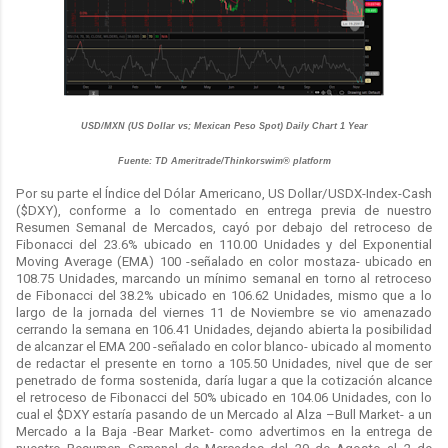
USD/MXN (US Dollar vs; Mexican Peso Spot) Daily Chart 1 Year
Fuente: TD Ameritrade/Thinkorswim® platform
Por su parte el Índice del Dólar Americano, US Dollar/USDX-Index-Cash
($DXY), conforme a lo comentado en entrega previa de nuestro
Resumen Semanal de Mercados, cayó por debajo del retroceso de
Fibonacci del 23.6% ubicado en 110.00 Unidades y del Exponential
Moving Average (EMA) 100 -señalado en color mostaza- ubicado en
108.75 Unidades, marcando un mínimo semanal en torno al retroceso
de Fibonacci del 38.2% ubicado en 106.62 Unidades, mismo que a lo
largo de la jornada del viernes 11 de Noviembre se vio amenazado
cerrando la semana en 106.41 Unidades, dejando abierta la posibilidad
de alcanzar el EMA 200 -señalado en color blanco- ubicado al momento
de redactar el presente en torno a 105.50 Unidades, nivel que de ser
penetrado de forma sostenida, daría lugar a que la cotización alcance
el retroceso de Fibonacci del 50% ubicado en 104.06 Unidades, con lo
cual el $DXY estaría pasando de un Mercado al Alza –Bull Market- a un
Mercado a la Baja -Bear Market- como advertimos en la entrega de