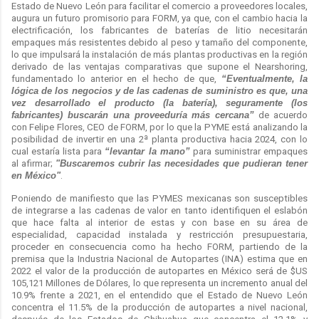
Estado de Nuevo León para facilitar el comercio a proveedores locales,
augura un futuro promisorio para FORM, ya que, con el cambio hacia la
electrificación, los fabricantes de baterías de litio necesitarán
empaques más resistentes debido al peso y tamaño del componente,
lo que impulsará la instalación de más plantas productivas en la región
derivado de las ventajas comparativas que supone el Nearshoring,
fundamentado lo anterior en el hecho de que,
“Eventualmente, la
lógica de los negocios y de las cadenas de suministro es que, una
vez desarrollado el producto (la batería), seguramente (los
fabricantes) buscarán una proveeduría más cercana”
de acuerdo
con Felipe Flores, CEO de FORM, por lo que la PYME está analizando la
posibilidad de invertir en una 2ª planta productiva hacia 2024, con lo
cual estaría lista para
“levantar la mano”
para suministrar empaques
al afirmar;
"Buscaremos cubrir las necesidades que pudieran tener
en México"
.
Poniendo de manifiesto que las PYMES mexicanas son susceptibles
de integrarse a las cadenas de valor en tanto identifiquen el eslabón
que hace falta al interior de estas y con base en su área de
especialidad, capacidad instalada y restricción presupuestaria,
proceder en consecuencia como ha hecho FORM, partiendo de la
premisa que la Industria Nacional de Autopartes (INA) estima que en
2022 el valor de la producción de autopartes en México será de $US
105,121 Millones de Dólares, lo que representa un incremento anual del
10.9% frente a 2021, en el entendido que el Estado de Nuevo León
concentra el 11.5% de la producción de autopartes a nivel nacional,