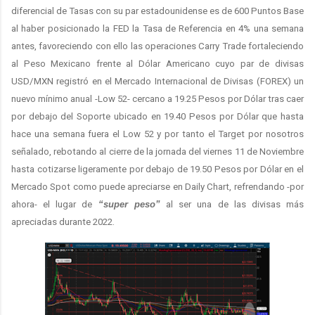
diferencial de Tasas con su par estadounidense es de 600 Puntos Base
al haber posicionado la FED la Tasa de Referencia en 4% una semana
antes, favoreciendo con ello las operaciones Carry Trade fortaleciendo
al Peso Mexicano frente al Dólar Americano cuyo par de divisas
USD/MXN registró en el Mercado Internacional de Divisas (FOREX) un
nuevo mínimo anual -Low 52- cercano a 19.25 Pesos por Dólar tras caer
por debajo del Soporte ubicado en 19.40 Pesos por Dólar que hasta
hace una semana fuera el Low 52 y por tanto el Target por nosotros
señalado, rebotando al cierre de la jornada del viernes 11 de Noviembre
hasta cotizarse ligeramente por debajo de 19.50 Pesos por Dólar en el
Mercado Spot como puede apreciarse en Daily Chart, refrendando -por
ahora- el lugar de
“super peso”
al ser una de las divisas más
apreciadas durante 2022.