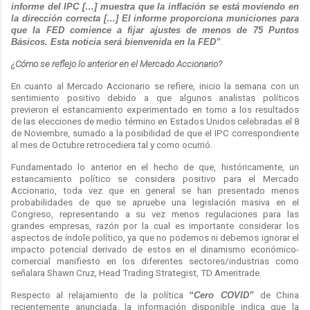
informe del IPC […] muestra que la inflación se está moviendo en
la dirección correcta […] El informe proporciona municiones para
que la FED comience a fijar ajustes de menos de 75 Puntos
Básicos. Esta noticia será bienvenida en la FED”
.
¿Cómo se reflejo lo anterior en el Mercado Accionario?
En cuanto al Mercado Accionario se refiere, inicio la semana con un
sentimiento positivo debido a que algunos analistas políticos
previeron el estancamiento experimentado en torno a los resultados
de las elecciones de medio término en Estados Unidos celebradas el 8
de Noviembre, sumado a la posibilidad de que el IPC correspondiente
al mes de Octubre retrocediera tal y como ocurrió.
Fundamentado lo anterior en el hecho de que, históricamente, un
estancamiento político se considera positivo para el Mercado
Accionario, toda vez que en general se han presentado menos
probabilidades de que se apruebe una legislación masiva en el
Congreso, representando a su vez menos regulaciones para las
grandes empresas, razón por la cual es importante considerar los
aspectos de índole político, ya que no podemos ni debemos ignorar el
impacto potencial derivado de estos en el dinamismo económico-
comercial manifiesto en los diferentes sectores/industrias como
señalara Shawn Cruz, Head Trading Strategist, TD Ameritrade.
Respecto al relajamiento de la política
“Cero COVID”
de China
recientemente anunciada, la información disponible indica que la