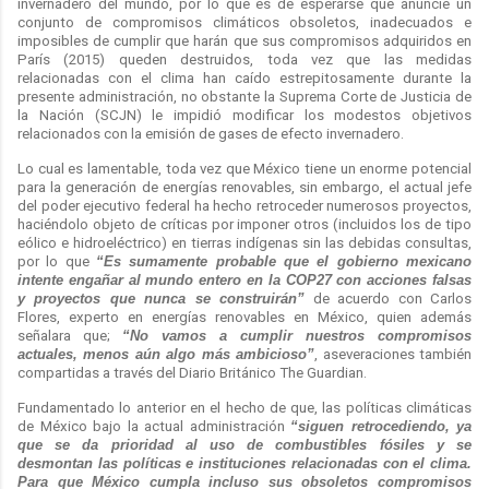
invernadero del mundo, por lo que es de esperarse que anuncie un
conjunto de compromisos climáticos obsoletos, inadecuados e
imposibles de cumplir que harán que sus compromisos adquiridos en
París (2015) queden destruidos, toda vez que las medidas
relacionadas con el clima han caído estrepitosamente durante la
presente administración, no obstante la Suprema Corte de Justicia de
la Nación (SCJN) le impidió modificar los modestos objetivos
relacionados con la emisión de gases de efecto invernadero.
Lo cual es lamentable, toda vez que México tiene un enorme potencial
para la generación de energías renovables, sin embargo, el actual jefe
del poder ejecutivo federal ha hecho retroceder numerosos proyectos,
haciéndolo objeto de críticas por imponer otros (incluidos los de tipo
eólico e hidroeléctrico) en tierras indígenas sin las debidas consultas,
por lo que
“Es sumamente probable que el gobierno mexicano
intente engañar al mundo entero en la COP27 con acciones falsas
y proyectos que nunca se construirán”
de acuerdo con Carlos
Flores, experto en energías renovables en México, quien además
señalara que;
“No vamos a cumplir nuestros compromisos
actuales, menos aún algo más ambicioso”
, aseveraciones también
compartidas a través del Diario Británico The Guardian.
Fundamentado lo anterior en el hecho de que, las políticas climáticas
de México bajo la actual administración
“siguen retrocediendo, ya
que se da prioridad al uso de combustibles fósiles y se
desmontan las políticas e instituciones relacionadas con el clima.
Para que México cumpla incluso sus obsoletos compromisos