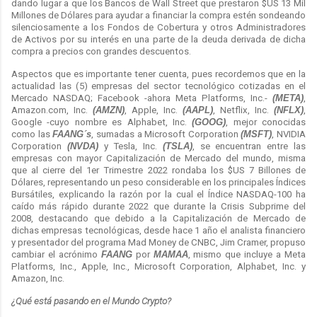
dando lugar a que los Bancos de Wall Street que prestaron $US 13 Mil
Millones de Dólares para ayudar a financiar la compra estén sondeando
silenciosamente a los Fondos de Cobertura y otros Administradores
de Activos por su interés en una parte de la deuda derivada de dicha
compra a precios con grandes descuentos.
Aspectos que es importante tener cuenta, pues recordemos que en la
actualidad las (5) empresas del sector tecnológico cotizadas en el
Mercado NASDAQ; Facebook -ahora Meta Platforms, Inc.-
(META)
,
Amazon.com, Inc.
(AMZN)
, Apple, Inc.
(AAPL)
, Netflix, Inc.
(NFLX)
,
Google -cuyo nombre es Alphabet, Inc.
(GOOG)
, mejor conocidas
como las
FAANG´s
, sumadas a Microsoft Corporation
(MSFT)
, NVIDIA
Corporation
(NVDA)
y Tesla, Inc.
(TSLA)
, se encuentran entre las
empresas con mayor Capitalización de Mercado del mundo, misma
que al cierre del 1er Trimestre 2022 rondaba los $US 7 Billones de
Dólares, representando un peso considerable en los principales Índices
Bursátiles, explicando la razón por la cual el Índice NASDAQ-100 ha
caído más rápido durante 2022 que durante la Crisis Subprime del
2008, destacando que debido a la Capitalización de Mercado de
dichas empresas tecnológicas, desde hace 1 año el analista financiero
y presentador del programa Mad Money de CNBC, Jim Cramer, propuso
cambiar el acrónimo
FAANG
por
MAMAA
, mismo que incluye a Meta
Platforms, Inc., Apple, Inc., Microsoft Corporation, Alphabet, Inc. y
Amazon, Inc.
¿Qué está pasando en el Mundo Crypto?