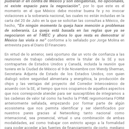
pudieran ir en contra de México y son obligatorias, no opcionales,
ni existe espacio para la negociación”
, por lo que este es el
momento en el que México debe mostrar buena fe y no invocar
violaciones a la soberanía nacional, las cuales no están incluidas en la
carta del 20 de Julio en la que se solicitan las consultas a México, de
hecho,
“En ningún momento la queja hace mención a problemas
de soberanía. La queja está basada en las reglas que ya se
negociaron en el T-MEC y ahora lo que resta es demostrar si
México las viola o no”
conforme a lo señalado por Jorge Molina en
entrevista para el Diario El Financiero.
En virtud de lo anterior, será oportuno dar un voto de confianza a las
reuniones de trabajo celebradas entre la titular de la SE y sus
contrapartes de Estados Unidos y Canadá, incluida la reunión que
tuviera en la Ciudad de México el 9 de Noviembre con Wendy Sherman,
Secretaria Adjunta de Estado de los Estados Unidos, con quien
dialogó sobre seguridad alimentaria y energética, la producción de
chips y las ventajas del proyecto del Corredor Interoceánico de
acuerdo con la SE, al tiempo que nos ocupamos de aquellos aspectos
que nos corresponde atender para ser susceptibles de integrarnos a
las cadenas de valor tal como ha hecho la PYME regiomontana FORM
anteriormente señalada, empezando por formar parte de algún
ecosistema que nos permita identificar y ser identificados por
nuestros pares gracias al Networking tanto nacional como
internacional, sea presencial, virtual o una combinación de ambas
modalidades, así como trabajar con estricto apego a la formalidad
para poder acceder a las fuentes de financiamiento de corto, mediano