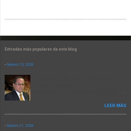
Entradas más populares de este blog
-
febrero 15, 2026
LCNI & MBA José Luis Lecona Roldán
Founding & Managing Partner FX Global
Management LLC Investment Club & Trading
Company Resumen Semanal de Mercados del
LEER MÁS
9 al 13 de Febrero 2026. T-MEC: Entre la
respuesta a incentivos y la racionalidad
económica Dando seguimiento a los temas
-
febrero 21, 2026
que nos ocupan en materia económica-