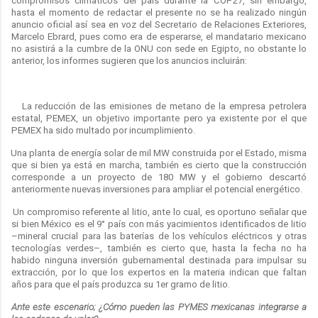
compromisos climáticos del país durante la COP27, sin embargo,
hasta el momento de redactar el presente no se ha realizado ningún
anuncio oficial así sea en voz del Secretario de Relaciones Exteriores,
Marcelo Ebrard, pues como era de esperarse, el mandatario mexicano
no asistirá a la cumbre de la ONU con sede en Egipto, no obstante lo
anterior, los informes sugieren que los anuncios incluirán:
La reducción de las emisiones de metano de la empresa petrolera
estatal, PEMEX, un objetivo importante pero ya existente por el que
PEMEX ha sido multado por incumplimiento.
Una planta de energía solar de mil MW construida por el Estado, misma
que si bien ya está en marcha, también es cierto que la construcción
corresponde a un proyecto de 180 MW y el gobierno descartó
anteriormente nuevas inversiones para ampliar el potencial energético.
Un compromiso referente al litio, ante lo cual, es oportuno señalar que
si bien México es el 9° país con más yacimientos identificados de litio
–mineral crucial para las baterías de los vehículos eléctricos y otras
tecnologías verdes–, también es cierto que, hasta la fecha no ha
habido ninguna inversión gubernamental destinada para impulsar su
extracción, por lo que los expertos en la materia indican que faltan
años para que el país produzca su 1er gramo de litio.
Ante este escenario; ¿Cómo pueden las PYMES mexicanas integrarse a