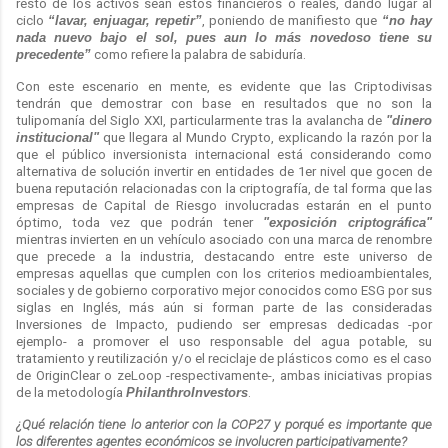
resto de los activos sean estos financieros o reales, dando lugar al
ciclo
“lavar, enjuagar, repetir”
, poniendo de manifiesto que
“no hay
nada nuevo bajo el sol, pues aun lo más novedoso tiene su
precedente”
como refiere la palabra de sabiduría.
Con este escenario en mente, es evidente que las Criptodivisas
tendrán que demostrar con base en resultados que no son la
tulipomanía del Siglo XXI, particularmente tras la avalancha de
"dinero
institucional"
que llegara al Mundo Crypto, explicando la razón por la
que el público inversionista internacional está considerando como
alternativa de solución invertir en entidades de 1er nivel que gocen de
buena reputación relacionadas con la criptografía, de tal forma que las
empresas de Capital de Riesgo involucradas estarán en el punto
óptimo, toda vez que podrán tener
"exposición criptográfica"
mientras invierten en un vehículo asociado con una marca de renombre
que precede a la industria, destacando entre este universo de
empresas aquellas que cumplen con los criterios medioambientales,
sociales y de gobierno corporativo mejor conocidos como ESG por sus
siglas en Inglés, más aún si forman parte de las consideradas
Inversiones de Impacto, pudiendo ser empresas dedicadas -por
ejemplo- a promover el uso responsable del agua potable, su
tratamiento y reutilización y/o el reciclaje de plásticos como es el caso
de OriginClear o zeLoop -respectivamente-, ambas iniciativas propias
de la metodología
PhilanthroInvestors
.
¿Qué relación tiene lo anterior con la COP27 y porqué es importante que
los diferentes agentes económicos se involucren participativamente?