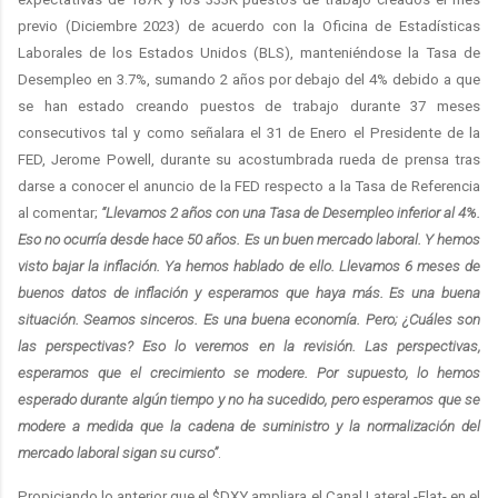
previo (Diciembre 2023) de acuerdo con la Oficina de Estadísticas
Laborales de los Estados Unidos (BLS), manteniéndose la Tasa de
Desempleo en 3.7%, sumando 2 años por debajo del 4% debido a que
se han estado creando puestos de trabajo durante 37 meses
consecutivos tal y como señalara el 31 de Enero el Presidente de la
FED, Jerome Powell, durante su acostumbrada rueda de prensa tras
darse a conocer el anuncio de la FED respecto a la Tasa de Referencia
al comentar;
“Llevamos 2 años con una Tasa de Desempleo inferior al 4%.
Eso no ocurría desde hace 50 años. Es un buen mercado laboral. Y hemos
visto bajar la inflación. Ya hemos hablado de ello. Llevamos 6 meses de
buenos datos de inflación y esperamos que haya más. Es una buena
situación. Seamos sinceros. Es una buena economía. Pero; ¿Cuáles son
las perspectivas? Eso lo veremos en la revisión. Las perspectivas,
esperamos que el crecimiento se modere. Por supuesto, lo hemos
esperado durante algún tiempo y no ha sucedido, pero esperamos que se
modere a medida que la cadena de suministro y la normalización del
mercado laboral sigan su curso”
.
Propiciando lo anterior que el $DXY ampliara el Canal Lateral -Flat- en el