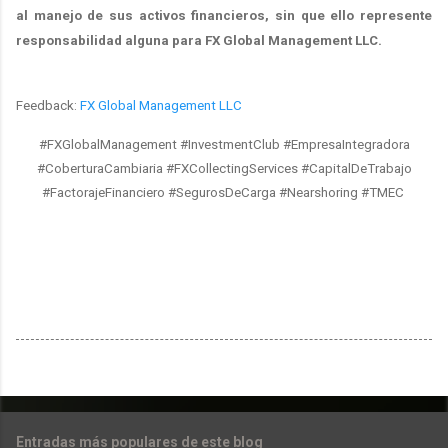
al manejo de sus activos financieros, sin que ello represente
responsabilidad alguna para FX Global Management LLC.
Feedback:
FX Global Management LLC
#FXGlobalManagement #InvestmentClub #EmpresaIntegradora
#CoberturaCambiaria #FXCollectingServices #CapitalDeTrabajo
#FactorajeFinanciero #SegurosDeCarga #Nearshoring #TMEC
Entradas más populares de este blog