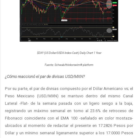
$DXY (US Dollar/USDX-Index-Cash) Daily Chart 1 Year
Fuente: Schwab/thinkorswim® platform
¿Cómo reaccionó el par de divisas USD/MXN?
Por su parte, el par de divisas compuesto por el Dólar Americano vs; el
Peso Mexicano (USD/MXN) se mantuvo dentro del mismo Canal
Lateral -Flat- de la semana pasada con un ligero sesgo a la baja,
registrando un máximo semanal en torno al 23.6% de retroceso de
Fibonacci coincidente con el EMA 100 -señalado en color mostaza-
ubicados al momento de redactar el presente en 17.2826 Pesos por
Dólar y un mínimo semanal ligeramente superior a los 17.0000 Pesos