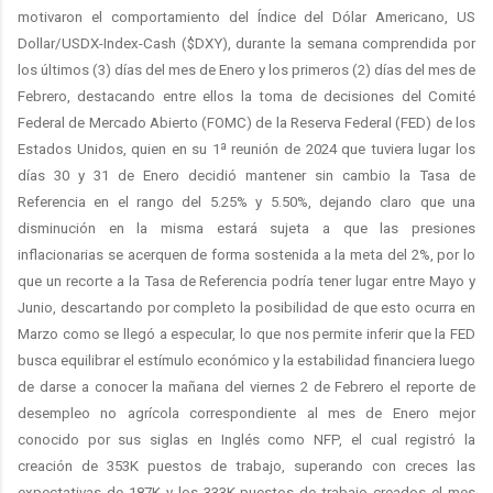
motivaron el comportamiento del Índice del Dólar Americano, US
Dollar/USDX-Index-Cash ($DXY), durante la semana comprendida por
los últimos (3) días del mes de Enero y los primeros (2) días del mes de
Febrero, destacando entre ellos la toma de decisiones del Comité
Federal de Mercado Abierto (FOMC) de la Reserva Federal (FED) de los
Estados Unidos, quien en su 1ª reunión de 2024 que tuviera lugar los
días 30 y 31 de Enero decidió mantener sin cambio la Tasa de
Referencia en el rango del 5.25% y 5.50%, dejando claro que una
disminución en la misma estará sujeta a que las presiones
inflacionarias se acerquen de forma sostenida a la meta del 2%, por lo
que un recorte a la Tasa de Referencia podría tener lugar entre Mayo y
Junio, descartando por completo la posibilidad de que esto ocurra en
Marzo como se llegó a especular, lo que nos permite inferir que la FED
busca equilibrar el estímulo económico y la estabilidad financiera luego
de darse a conocer la mañana del viernes 2 de Febrero el reporte de
desempleo no agrícola correspondiente al mes de Enero mejor
conocido por sus siglas en Inglés como NFP, el cual registró la
creación de 353K puestos de trabajo, superando con creces las
expectativas de 187K y los 333K puestos de trabajo creados el mes