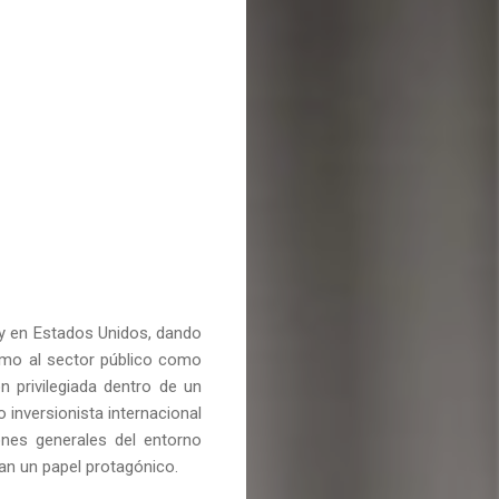
y en Estados Unidos, dando
smo al sector público como
n privilegiada dentro de un
 inversionista internacional
iones generales del entorno
an un papel protagónico.