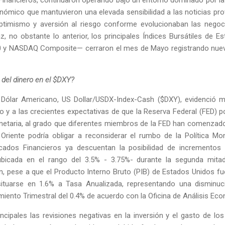
nómico que mantuvieron una elevada sensibilidad a las noticias pro
ptimismo y aversión al riesgo conforme evolucionaban las negoc
z, no obstante lo anterior, los principales Índices Bursátiles de
00 y NASDAQ Composite— cerraron el mes de Mayo registrando nu
 del dinero en el $DXY?
el Dólar Americano, US Dollar/USDX-Index-Cash ($DXY), evidenció 
o y a las crecientes expectativas de que la Reserva Federal (FED) 
 Monetaria, al grado que diferentes miembros de la FED han comenza
Oriente podría obligar a reconsiderar el rumbo de la Política Mo
cados Financieros ya descuentan la posibilidad de incrementos 
ubicada en el rango del 3.5% - 3.75%- durante la segunda mitad
can, pese a que el Producto Interno Bruto (PIB) de Estados Unidos fu
situarse en 1.6% a Tasa Anualizada, representando una disminuc
imiento Trimestral del 0.4% de acuerdo con la Oficina de Análisis Ec
cipales las revisiones negativas en la inversión y el gasto de lo