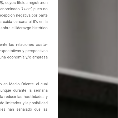
I)
, cuyos títulos registraron
o denominado
“Luce”
, pues no
ecepción negativa por parte
a caída cercana al 8% en la
sobre el liderazgo histórico
nte las relaciones costo-
expectativas y perspectivas
or una economía y/o empresa
o en Medio Oriente, el cual
 aunque durante la semana
 reducir las hostilidades y
o limitados y la posibilidad
nales han señalado que las