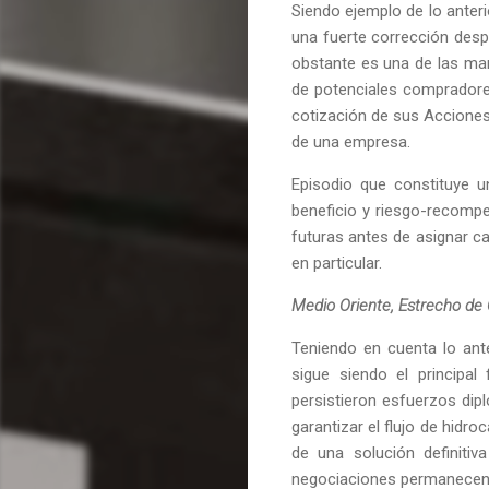
Siendo ejemplo de lo anter
una fuerte corrección desp
obstante es una de las mar
de potenciales compradores
cotización de sus Acciones,
de una empresa.
Episodio que constituye 
beneficio y riesgo-recompe
futuras antes de asignar c
en particular.
Medio Oriente, Estrecho de
Teniendo en cuenta lo ante
sigue siendo el principa
persistieron esfuerzos dip
garantizar el flujo de hidr
de una solución definitiv
negociaciones permanecen f