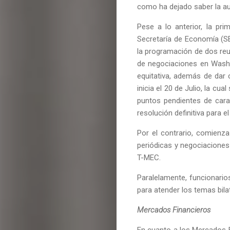
como ha dejado saber la a
Pese a lo anterior, la pr
Secretaría de Economía (S
la programación de dos reun
de negociaciones en Washi
equitativa, además de dar 
inicia el 20 de Julio, la c
puntos pendientes de cara
resolución definitiva para e
Por el contrario, comienz
periódicas y negociaciones
T-MEC.
Paralelamente, funcionari
para atender los temas bila
Mercados Financieros
En cuanto a los Mercados F