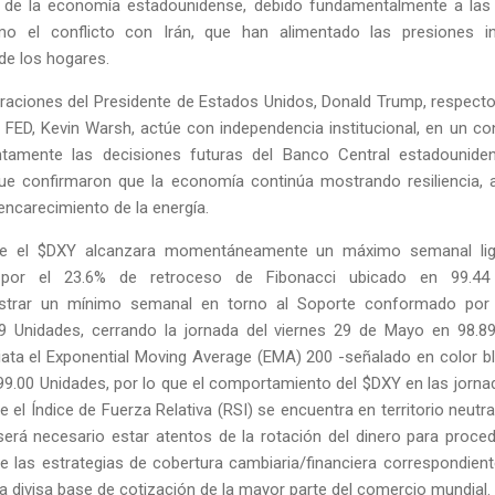
de la economía estadounidense, debido fundamentalmente a las 
mo el conflicto con Irán, que han alimentado las presiones in
de los hogares.
araciones del Presidente de Estados Unidos, Donald Trump, respecto
 FED, Kevin Warsh, actúe con independencia institucional, en un c
ntamente las decisiones futuras del Banco Central estadounide
e confirmaron que la economía continúa mostrando resiliencia, 
 encarecimiento de la energía.
que el $DXY alcanzara momentáneamente un máximo semanal lig
 por el 23.6% de retroceso de Fibonacci ubicado en 99.44 
istrar un mínimo semanal en torno al Soporte conformado por
9 Unidades, cerrando la jornada del viernes 29 de Mayo en 98.
iata el Exponential Moving Average (EMA) 200 -señalado en color 
99.00 Unidades, por lo que el comportamiento del $DXY en las jorna
el Índice de Fuerza Relativa (RSI) se encuentra en territorio neut
será necesario estar atentos de la rotación del dinero para proce
 las estrategias de cobertura cambiaria/financiera correspondient
a divisa base de cotización de la mayor parte del comercio mundial.