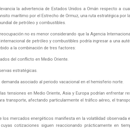
levancia la advertencia de Estados Unidos a Omán respecto a cual
ránsito marítimo por el Estrecho de Ormuz, una ruta estratégica por l
mundial de petróleo y combustibles.
reocupación no es menor considerando que la Agencia Internacional
 internacional de petróleo y combustibles podría ingresar a una aut
bido a la combinación de tres factores:
ados del conflicto en Medio Oriente.
servas estratégicas.
a demanda asociado al periodo vacacional en el hemisferio norte.
las tensiones en Medio Oriente, Asia y Europa podrían enfrentar res
a transporte, afectando particularmente el tráfico aéreo, el trans
de los mercados energéticos manifiesta en la volatilidad observada
 cuyas cotizaciones siguen reaccionando prácticamente en tiemp