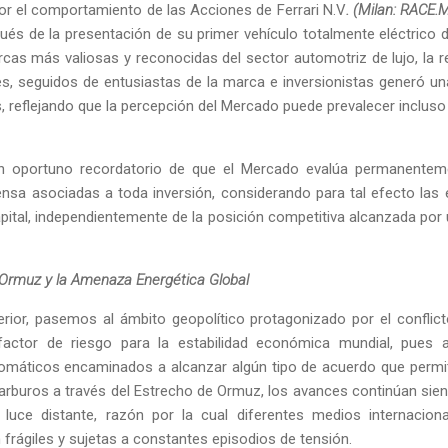
ior el comportamiento de las Acciones de Ferrari N.V
. (Milan: RACE.M
ués de la presentación de su primer vehículo totalmente eléctric
cas más valiosas y reconocidas del sector automotriz de lujo, la r
, seguidos de entusiastas de la marca e inversionistas generó un
 reflejando que la percepción del Mercado puede prevalecer incluso 
un oportuno recordatorio de que el Mercado evalúa permanenteme
nsa asociadas a toda inversión, considerando para tal efecto las 
apital, independientemente de la posición competitiva alcanzada p
 Ormuz y la Amenaza Energética Global
rior, pasemos al ámbito geopolítico protagonizado por el conflict
l factor de riesgo para la estabilidad económica mundial, pues
lomáticos encaminados a alcanzar algún tipo de acuerdo que permita
ocarburos a través del Estrecho de Ormuz, los avances continúan siend
a luce distante, razón por la cual diferentes medios internacio
rágiles y sujetas a constantes episodios de tensión.