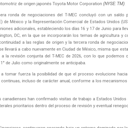
utomotriz de origen japonés Toyota Motor Corporation
(NYSE: TM)
.
imera ronda de negociaciones del T-MEC concluyó con un saldo 
E) de México y la Representación Comercial de Estados Unidos (U
iones adicionales, estableciendo los días 16 y 17 de Junio para ll
ngton, DC, en la que se incorporarán los temas de agricultura y 
continuidad a las reglas de origen y la tercera ronda de negociac
ual se llevará a cabo nuevamente en Ciudad de México, misma que estar
 a la revisión conjunta del T-MEC de 2026, con lo que podemos co
l 1° de Julio como originalmente se anticipaba.
a a tomar fuerza la posibilidad de que el proceso evolucione haci
 continuas, incluso de carácter anual, conforme a los mecanismos 
os canadienses han confirmado visitas de trabajo a Estados Unidos
terales prioritarios dentro del proceso de revisión y eventual renego
inancieros, continuaron operando bajo un entorno dominado por la 