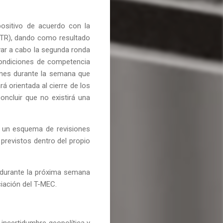
positivo de acuerdo con la
STR), dando como resultado
evar a cabo la segunda ronda
condiciones de competencia
iones durante la semana que
á orientada al cierre de los
ncluir que no existirá una
a un esquema de revisiones
previstos dentro del propio
 durante la próxima semana
ciación del T-MEC.
incertidumbre geopolítica y