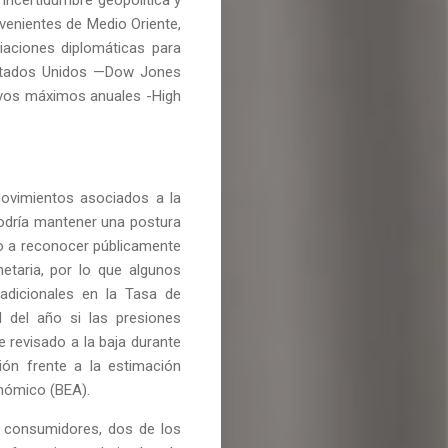
venientes de Medio Oriente,
iaciones diplomáticas para
 Estados Unidos —Dow Jones
evos máximos anuales -High
movimientos asociados a la
podría mantener una postura
do a reconocer públicamente
netaria, por lo que algunos
adicionales en la Tasa de
 del año si las presiones
e revisado a la baja durante
ión frente a la estimación
onómico (BEA).
s consumidores, dos de los