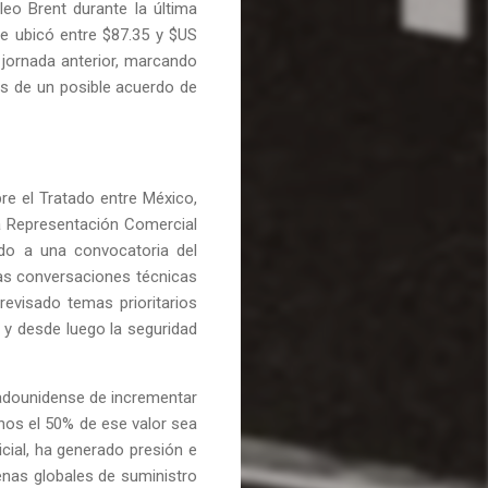
leo Brent durante la última
se ubicó entre $87.35 y $US
 jornada anterior, marcando
s de un posible acuerdo de
re el Tratado entre México,
a Representación Comercial
ido a una convocatoria del
las conversaciones técnicas
evisado temas prioritarios
 y desde luego la seguridad
adounidense de incrementar
enos el 50% de ese valor sea
cial, ha generado presión e
denas globales de suministro