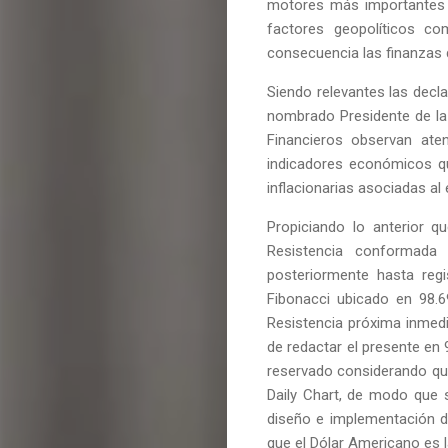
motores más importantes 
factores geopolíticos co
consecuencia las finanzas 
Siendo relevantes las decl
nombrado Presidente de la
Financieros observan ate
indicadores económicos qu
inflacionarias asociadas al
Propiciando lo anterior 
Resistencia conformada
posteriormente hasta reg
Fibonacci ubicado en 98.6
Resistencia próxima inmed
de redactar el presente en 
reservado considerando que 
Daily Chart, de modo que 
diseño e implementación de
que el Dólar Americano es l