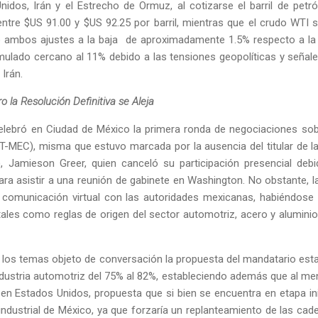
idos, Irán y el Estrecho de Ormuz, al cotizarse el barril de petró
tre $US 91.00 y $US 92.25 por barril, mientras que el crudo WTI 
ndo ambos ajustes a la baja de aproximadamente 1.5% respecto a la
lado cercano al 11% debido a las tensiones geopolíticas y señale
Irán.
ro la Resolución Definitiva se Aleja
elebró en Ciudad de México la primera ronda de negociaciones sob
T-MEC), misma que estuvo marcada por la ausencia del titular de l
 Jamieson Greer, quien canceló su participación presencial deb
ra asistir a una reunión de gabinete en Washington. No obstante, 
comunicación virtual con las autoridades mexicanas, habiéndose r
tales como reglas de origen del sector automotriz, acero y aluminio
los temas objeto de conversación la propuesta del mandatario est
industria automotriz del 75% al 82%, estableciendo además que al m
en Estados Unidos, propuesta que si bien se encuentra en etapa ini
industrial de México, ya que forzaría un replanteamiento de las ca