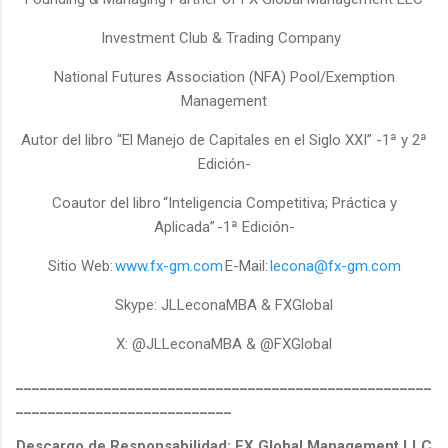
Investment Club & Trading Company
National Futures Association (NFA) Pool/Exemption
Management
Autor del libro “El Manejo de Capitales en el Siglo XXI” -1ª y 2ª
Edición-
Coautor del libro
“Inteligencia Competitiva; Práctica y
Aplicada”
-1ª Edición-
Sitio Web:
www.fx-gm.com
E-Mail:
lecona@fx-gm.com
Skype: JLLeconaMBA & FXGlobal
X: @JLLeconaMBA & @FXGlobal
____________________________________________________
___________________________
Descargo de Responsabilidad: FX Global Management LLC