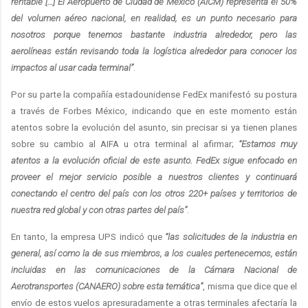
rentable […] El Aeropuerto de Ciudad de México (AICM) representa el 50%
del volumen aéreo nacional, en realidad, es un punto necesario para
nosotros porque tenemos bastante industria alrededor, pero las
aerolíneas están revisando toda la logística alrededor para conocer los
impactos al usar cada terminal”
.
Por su parte la compañía estadounidense FedEx manifestó su postura
a través de Forbes México, indicando que en este momento están
atentos sobre la evolución del asunto, sin precisar si ya tienen planes
sobre su cambio al AIFA u otra terminal al afirmar;
“Estamos muy
atentos a la evolución oficial de este asunto. FedEx sigue enfocado en
proveer el mejor servicio posible a nuestros clientes y continuará
conectando el centro del país con los otros 220+ países y territorios de
nuestra red global y con otras partes del país”
.
En tanto, la empresa UPS indicó que
“las solicitudes de la industria en
general, así como la de sus miembros, a los cuales pertenecemos, están
incluidas en las comunicaciones de la Cámara Nacional de
Aerotransportes (CANAERO) sobre esta temática”
, misma que dice que el
envío de estos vuelos apresuradamente a otras terminales afectaría la