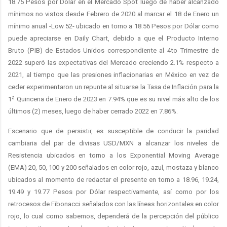
18.75 Pesos por Dólar en el Mercado Spot luego de haber alcanzado
mínimos no vistos desde Febrero de 2020 al marcar el 18 de Enero un
mínimo anual -Low 52- ubicado en torno a 18.56 Pesos por Dólar como
puede apreciarse en Daily Chart, debido a que el Producto Interno
Bruto (PIB) de Estados Unidos correspondiente al 4to Trimestre de
2022 superó las expectativas del Mercado creciendo 2.1% respecto a
2021, al tiempo que las presiones inflacionarias en México en vez de
ceder experimentaron un repunte al situarse la Tasa de Inflación para la
1ª Quincena de Enero de 2023 en 7.94% que es su nivel más alto de los
últimos (2) meses, luego de haber cerrado 2022 en 7.86%.
Escenario que de persistir, es susceptible de conducir la paridad
cambiaria del par de divisas USD/MXN a alcanzar los niveles de
Resistencia ubicados en torno a los Exponential Moving Average
(EMA) 20, 50, 100 y 200 señalados en color rojo, azul, mostaza y blanco
ubicados al momento de redactar el presente en torno a 18.96, 19.24,
19.49 y 19.77 Pesos por Dólar respectivamente, así como por los
retrocesos de Fibonacci señalados con las líneas horizontales en color
rojo, lo cual como sabemos, dependerá de la percepción del público