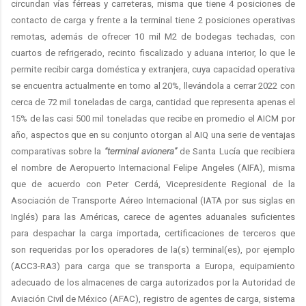
circundan vías férreas y carreteras, misma que tiene 4 posiciones de
contacto de carga y frente a la terminal tiene 2 posiciones operativas
remotas, además de ofrecer 10 mil M2 de bodegas techadas, con
cuartos de refrigerado, recinto fiscalizado y aduana interior, lo que le
permite recibir carga doméstica y extranjera, cuya capacidad operativa
se encuentra actualmente en torno al 20%, llevándola a cerrar 2022 con
cerca de 72 mil toneladas de carga, cantidad que representa apenas el
15% de las casi 500 mil toneladas que recibe en promedio el AICM por
año, aspectos que en su conjunto otorgan al AIQ una serie de ventajas
comparativas sobre la
“terminal avionera”
de Santa Lucía que recibiera
el nombre de Aeropuerto Internacional Felipe Angeles (AIFA), misma
que de acuerdo con Peter Cerdá, Vicepresidente Regional de la
Asociación de Transporte Aéreo Internacional (IATA por sus siglas en
Inglés) para las Américas, carece de agentes aduanales suficientes
para despachar la carga importada, certificaciones de terceros que
son requeridas por los operadores de la(s) terminal(es), por ejemplo
(ACC3-RA3) para carga que se transporta a Europa, equipamiento
adecuado de los almacenes de carga autorizados por la Autoridad de
Aviación Civil de México (AFAC), registro de agentes de carga, sistema