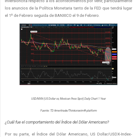
inversioncita respecto a los acontecimientos por venir, particularmente
los anuncios de la Política Monetaria tanto de la FED que tendrá lugar
el 1º de Febrero seguida de BANXICO el 9 de Febrero.
USD/MXN (US Dollar vs; Mexican Peso Spot) Daily Chart 1 Year
Fuente: TD Ameritrade/Thinkorswim® platform
¿Cuál fue el comportamiento del Índice del Dólar Americano?
Por su parte, el Índice del Dólar Americano, US Dollar/USDX-Index-