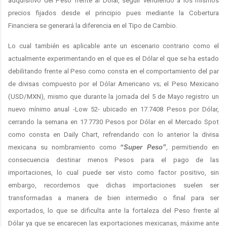
adquisitivo del Peso frente al Dólar, seguir vendiendo a los mismos
precios fijados desde el principio pues mediante la Cobertura
Financiera se generará la diferencia en el Tipo de Cambio.
Lo cual también es aplicable ante un escenario contrario como el
actualmente experimentando en el que es el Dólar el que se ha estado
debilitando frente al Peso como consta en el comportamiento del par
de divisas compuesto por el Dólar Americano vs; el Peso Mexicano
(USD/MXN), mismo que durante la jornada del 5 de Mayo registro un
nuevo mínimo anual -Low 52- ubicado en 17.7408 Pesos por Dólar,
cerrando la semana en 17.7730 Pesos por Dólar en el Mercado Spot
como consta en Daily Chart, refrendando con lo anterior la divisa
mexicana su nombramiento como
“Super Peso”
, permitiendo en
consecuencia destinar menos Pesos para el pago de las
importaciones, lo cual puede ser visto como factor positivo, sin
embargo, recordemos que dichas importaciones suelen ser
transformadas a manera de bien intermedio o final para ser
exportados, lo que se dificulta ante la fortaleza del Peso frente al
Dólar ya que se encarecen las exportaciones mexicanas, máxime ante