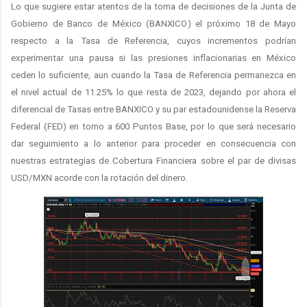
Lo que sugiere estar atentos de la toma de decisiones de la Junta de
Gobierno de Banco de México (BANXICO) el próximo 18 de Mayo
respecto a la Tasa de Referencia, cuyos incrementos podrían
experimentar una pausa si las presiones inflacionarias en México
ceden lo suficiente, aun cuando la Tasa de Referencia permanezca en
el nivel actual de 11.25% lo que resta de 2023, dejando por ahora el
diferencial de Tasas entre BANXICO y su par estadounidense la Reserva
Federal (FED) en torno a 600 Puntos Base, por lo que será necesario
dar seguimiento a lo anterior para proceder en consecuencia con
nuestras estrategias de Cobertura Financiera sobre el par de divisas
USD/MXN acorde con la rotación del dinero.