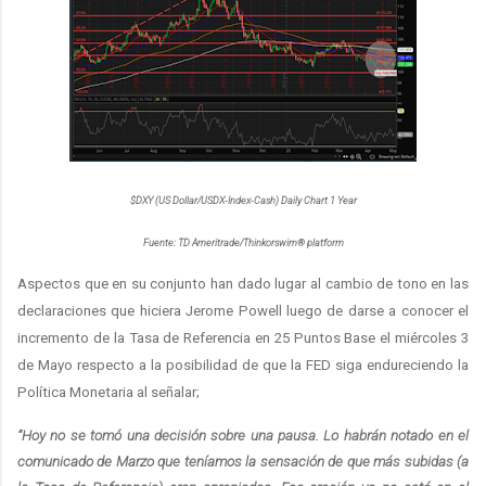
$DXY (US Dollar/USDX-Index-Cash) Daily Chart 1 Year
Fuente: TD Ameritrade/Thinkorswim® platform
Aspectos que en su conjunto han dado lugar al cambio de tono en las
declaraciones que hiciera Jerome Powell luego de darse a conocer el
incremento de la Tasa de Referencia en 25 Puntos Base el miércoles 3
de Mayo respecto a la posibilidad de que la FED siga endureciendo la
Política Monetaria al señalar;
“Hoy no se tomó una decisión sobre una pausa. Lo habrán notado en el
comunicado de Marzo que teníamos la sensación de que más subidas (a