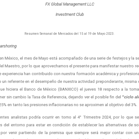
FX Global Management LLC
Investment Club
Resumen Semanal de Mercados del 15 al 19 de Mayo 2023.
earshoring
en México, el mes de Mayo está acompañado de una serie de festejos y la sem
a del Maestro, por lo que aprovechamos el presente para manifestar nuestro 
de experiencia han contribuido con nuestra formación académica y profesiona
do un referente en el desempeño de nuestra actividad preponderante, misma q
que hiciera el Banco de México (BANXICO) el jueves 18 respecto a la toma
er sin cambio la Tasa de Referencia, dejando ver el posible fin del
“ciclo al
5% en tanto las presiones inflacionarias no se aproximen al objetivo del 3%.
ntes analistas podría ocurrir en torno al 4° Trimestre 2024, por lo que s
s del entorno para estar en condición de establecer las alternativas de s
 por venir partiendo de la premisa que siempre será mejor contar con un