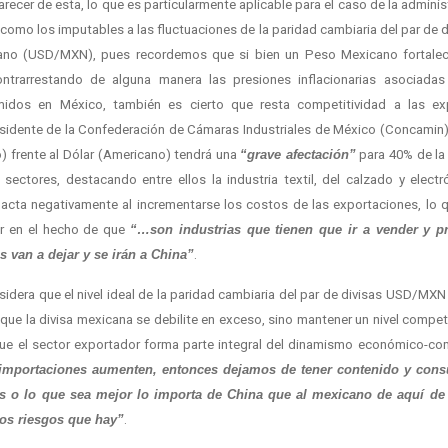
carecer de esta, lo que es particularmente aplicable para el caso de la admin
omo los imputables a las fluctuaciones de la paridad cambiaria del par de 
ano (USD/MXN), pues recordemos que si bien un Peso Mexicano fortaleci
ontrarrestando de alguna manera las presiones inflacionarias asociadas
midos en México, también es cierto que resta competitividad a las 
esidente de la Confederación de Cámaras Industriales de México (Concamin) 
) frente al Dólar (Americano) tendrá una
“grave afectación”
para 40% de la 
sectores, destacando entre ellos la industria textil, del calzado y elec
acta negativamente al incrementarse los costos de las exportaciones, lo qu
or en el hecho de que
“…son industrias que tienen que ir a vender y p
os van a dejar y se irán a China”
.
dera que el nivel ideal de la paridad cambiaria del par de divisas USD/MXN
que la divisa mexicana se debilite en exceso, sino mantener un nivel competi
ue el sector exportador forma parte integral del dinamismo económico-com
 importaciones aumenten, entonces dejamos de tener contenido y cons
tos o lo que sea mejor lo importa de China que al mexicano de aquí de
los riesgos que hay”
.