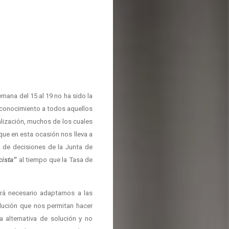
ana del 15 al 19 no ha sido la
reconocimiento a todos aquellos
lización, muchos de los cuales
ue en esta ocasión nos lleva a
 de decisiones de la Junta de
cista”
al tiempo que la Tasa de
erá necesario adaptarnos a las
olución que nos permitan hacer
a alternativa de solución y no