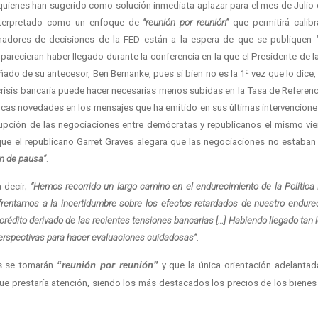
 quienes han sugerido como solución inmediata aplazar para el mes de Julio 
interpretado como un enfoque de
“reunión por reunión”
que permitirá calibr
madores de decisiones de la FED están a la espera de que se publiquen
recieran haber llegado durante la conferencia en la que el Presidente de l
ado de su antecesor, Ben Bernanke, pues si bien no es la 1ª vez que lo dic
crisis bancaria puede hacer necesarias menos subidas en la Tasa de Referenc
as novedades en los mensajes que ha emitido en sus últimas intervenciones p
rupción de las negociaciones entre demócratas y republicanos el mismo vie
ue el republicano Garret Graves alegara que las negociaciones no estaban
ón de pausa”
.
a decir;
“Hemos recorrido un largo camino en el endurecimiento de la Política 
enfrentamos a la incertidumbre sobre los efectos retardados de nuestro endur
crédito derivado de las recientes tensiones bancarias […] Habiendo llegado tan 
 perspectivas para hacer evaluaciones cuidadosas”
.
s se tomarán
“reunión por reunión”
y que la única orientación adelantada
que prestaría atención, siendo los más destacados los precios de los bienes 