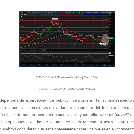
$DXY (US Dollar/USDX-Index-Cash) Daily Chart 1 Year
Fuente: TD Ameritrade/Thinkorswim® platform
dependerá de la percepción del público inversionista internacional respecto a
ertos, pues a las tensiones derivadas del incremento del Techo de la Deud
 fecha límite para proceder en consecuencia y con ello evitar un
“default”
de
n las opiniones divididas del Comité Federal de Mercado Abierto (FOMC) de 
iembros consideran que sería conveniente hacer una pausa en el incremento 