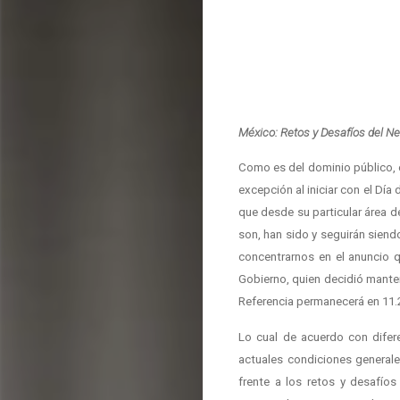
México: Retos y Desafíos del N
Como es del dominio público, 
excepción al iniciar con el Dí
que desde su particular área 
son, han sido y seguirán sien
concentrarnos en el anuncio 
Gobierno, quien decidió manten
Referencia permanecerá en 11.2
Lo cual de acuerdo con difere
actuales condiciones generale
frente a los retos y desafíos