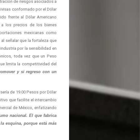
istración de riesgos asociados a
divisas conformado por el Dólar
do frente al Dólar Americano
 a los precios de los bienes
exportaciones mexicanas como
al señalar que la fortaleza que
industria por la sensibilidad en
trónicos, toda vez que un Peso
e limita la competitividad del
romover y si regreso con un
 sería de 19.00 Pesos por Dólar
tivo que facilite el intercambio
ercial de México, enfatizando
umo nacional. El que fabrica
 la esquina, porque está más