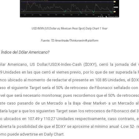
USD/MXN (US Dollar vs; Mexican Peso Spot) Daily Chart 1 Year
Fuente: TD Ameritrade/Thinkorswim® platform
 Índice del Dólar Americano?
Dólar Americano, US Dollar/USDX-Index-Cash ($DXY), cerró la jornada del
 Unidades en las que cerró el viernes previo, por lo que de ser superada la 
nco ubicado al momento de redactar el presente en 103.85 Unidades, el $DX
caso el siguiente Target sería el 50% de retroceso de Fibonacci señalado con l
ivel que será necesario monitorear, pues recordemos que el 50% de retroces
ste caso pasando de un Mercado a la Baja -Bear Market- a un Mercado al 
aría lugar a que los siguientes Target sean los retrocesos de Fibonacci del 
rojo ubicados en 107.49 y 110.27 Unidades respectivamente, caso contrario,
abierta la posibilidad de que el $DXY se aproxime al mínimo anual -Low 52- r
mo puede advertirse en Daily Chart.