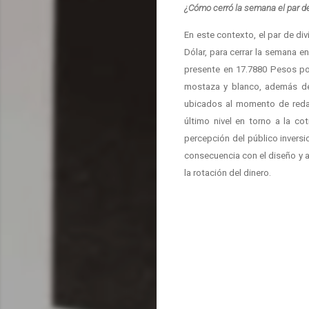
¿Cómo cerró la semana el par 
En este contexto, el par de d
Dólar, para cerrar la semana 
presente en 17.7880 Pesos po
mostaza y blanco, además del
ubicados al momento de redac
último nivel en torno a la co
percepción del público inversio
consecuencia con el diseño y 
la rotación del dinero.