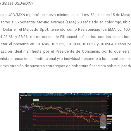
de divisas USD/MXN?
ivisas USD/MXN registró un nuevo mínimo anual -Low 52- el lunes 15 de May
en torno al Exponential Moving Average (EMA) 20 señalado en color rojo, ubi
r Dólar en el Mercado Spot, teniendo como Resistencias los EMA 50, 100 y
 23.6% y 38.2% de retroceso de Fibonacci señalados con las líneas horizo
tar el presente en 18.0246, 18.2722, 18.3808, 18.8027 y 18.8904 Pesos po
tización ideal manifiesta por el Presidente de Concamin, por lo que será
nista internacional -institucional y/o individual- respecto a los acontecimi
administración de nuestras estrategias de cobertura financiera sobre el par