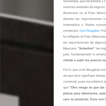
necesitarla, que necesitarla y 
nuestras unidades de negocio c
Americano vs; el Peso Mexic
abarata las importaciones c
intermedios o finales consu
comentara
José Abugaber
, Pr
ha reflejado el Peso (Mexicano
las exportaciones de algunos 
Mexicano
“fortachón”
les imp
país, fundamentado lo anteri
cliente a subir los precios n
Por lo que José Abugaber consi
sin que esto signifique desear 
comercial, pues recordemos q
que
“Otro riesgo es que las
piezas para televisores, au
caro su producto. Esos son 