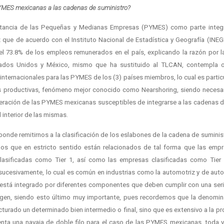
YMES mexicanas a las cadenas de suministro?
rtancia de las Pequeñas y Medianas Empresas (PYMES) como parte integ
 que de acuerdo con el Instituto Nacional de Estadística y Geografía (INEG
 el 73.8% de los empleos remunerados en el país, explicando la razón por l
ados Unidos y México, mismo que ha sustituido al TLCAN, contempla o
internacionales para las PYMES de los (3) países miembros, lo cual es parti
tas productivas, fenómeno mejor conocido como Nearshoring, siendo necesari
operación de las PYMES mexicanas susceptibles de integrarse a las cadenas 
 interior de las mismas.
ponde remitirnos a la clasificación de los eslabones de la cadena de sumin
ismos que en estricto sentido están relacionados de tal forma que las emp
lasificadas como Tier 1, así como las empresas clasificadas como Tier
 sucesivamente, lo cual es común en industrias como la automotriz y de autop
l está integrado por diferentes componentes que deben cumplir con una seri
gen, siendo esto último muy importante, pues recordemos que la denomina
cturado un determinado bien intermedio o final, sino que es extensivo a la
senta una navaja de doble filo para el caso de las PYMES mexicanas, toda