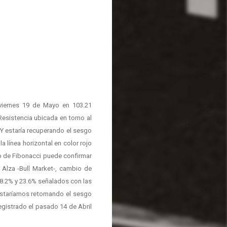
 viernes 19 de Mayo en 103.21
Resistencia ubicada en torno al
Y estaría recuperando el sesgo
a línea horizontal en color rojo
o de Fibonacci puede confirmar
Alza -Bull Market-, cambio de
38.2% y 23.6% señalados con las
 estaríamos retomando el sesgo
egistrado el pasado 14 de Abril