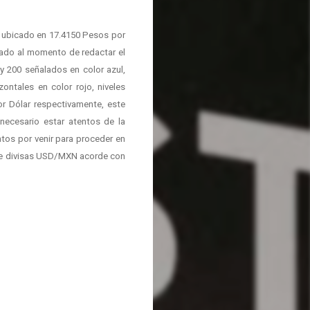
o ubicado en 17.4150 Pesos por
cado al momento de redactar el
 200 señalados en color azul,
ntales en color rojo, niveles
r Dólar respectivamente, este
 necesario estar atentos de la
entos por venir para proceder en
 de divisas USD/MXN acorde con