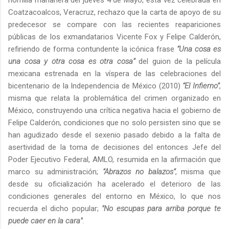
homilía mañanera del jueves 4 de Mayo, esta vez celebrada en
Coatzacoalcos, Veracruz, rechazo que la carta de apoyo de su
predecesor se compare con las recientes reapariciones
públicas de los exmandatarios Vicente Fox y Felipe Calderón,
refiriendo de forma contundente la icónica frase
“Una cosa es
una cosa y otra cosa es otra cosa”
del guion de la película
mexicana estrenada en la víspera de las celebraciones del
bicentenario de la Independencia de México (2010)
“El Infierno”
,
misma que relata la problemática del crimen organizado en
México, construyendo una crítica negativa hacia el gobierno de
Felipe Calderón, condiciones que no solo persisten sino que se
han agudizado desde el sexenio pasado debido a la falta de
asertividad de la toma de decisiones del entonces Jefe del
Poder Ejecutivo Federal, AMLO, resumida en la afirmación que
marco su administración;
“Abrazos no balazos”
, misma que
desde su oficialización ha acelerado el deterioro de las
condiciones generales del entorno en México, lo que nos
recuerda el dicho popular;
"No escupas para arriba porque te
puede caer en la cara"
.